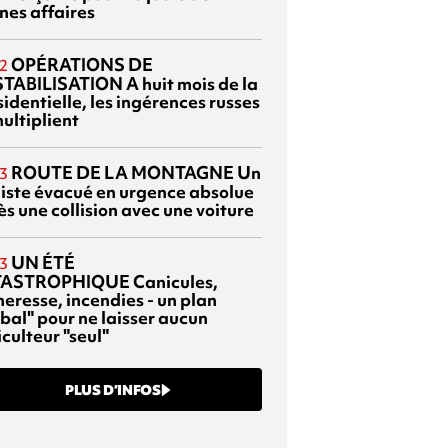
nes affaires
OPÉRATIONS DE
2
TABILISATION
A huit mois de la
identielle, les ingérences russes
ultiplient
ROUTE DE LA MONTAGNE
Un
3
liste évacué en urgence absolue
s une collision avec une voiture
UN ÉTÉ
3
TASTROPHIQUE
Canicules,
heresse, incendies - un plan
bal" pour ne laisser aucun
culteur "seul"
PLUS D’INFOS