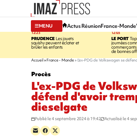
Actus Réunion
France-Monde
MENU
12:23
12:03
PRUDENCE
Les jouets
LE PORT
Top
squishy peuvent éclater et
journées comm
brûler les enfants
commerçants 
de bonnes aff
Accueil
France - Monde
L'ex-PDG de Volkswagen se défend 
Procès
L'ex-PDG de Volksw
défend d'avoir trem
dieselgate
Publié le 4 septembre 2024 à 19:42
Actualisé le 4 s