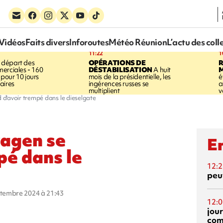
Vidéos
Faits divers
Inforoutes
Météo Réunion
L’actu des coll
11:22
1
 départ des
OPÉRATIONS DE
R
erciales - 160
DÉSTABILISATION
A huit
pour 10 jours
mois de la présidentielle, les
é
aires
ingérences russes se
a
multiplient
v
d'avoir trempé dans le dieselgate
agen se
En
pé dans le
12:2
peuv
eptembre 2024 à 21:43
12:0
jou
com