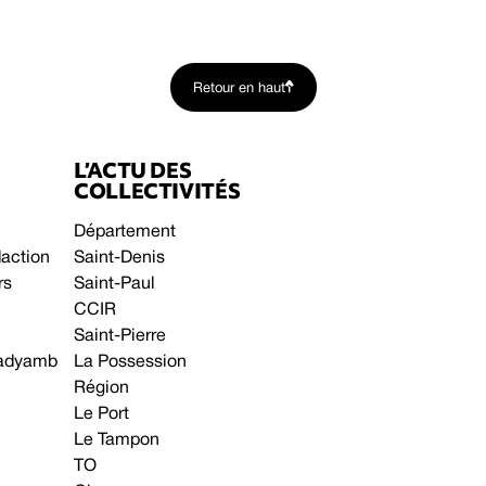
Retour en haut
L’ACTU DES
COLLECTIVITÉS
Département
daction
Saint-Denis
rs
Saint-Paul
CCIR
Saint-Pierre
 gadyamb
La Possession
Région
Le Port
Le Tampon
TO