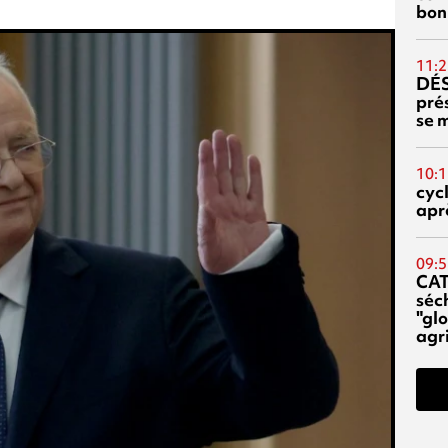
bon
11:2
DÉS
prés
se m
10:1
cyc
aprè
09:5
CA
séc
"glo
agri