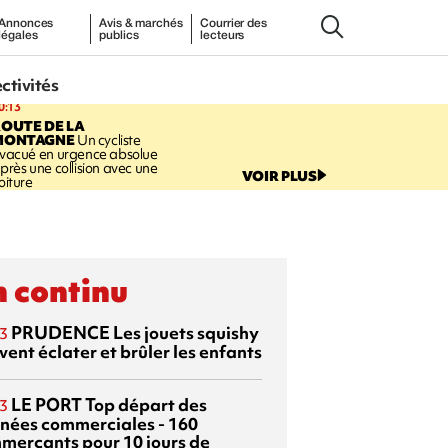
Annonces
Avis & marchés
Courrier des
légales
publics
lecteurs
ectivités
0:13
OUTE DE LA
MONTAGNE
Un cycliste
vacué en urgence absolue
près une collision avec une
VOIR PLUS
oiture
 continu
PRUDENCE
Les jouets squishy
3
ent éclater et brûler les enfants
LE PORT
Top départ des
3
rnées commerciales - 160
merçants pour 10 jours de