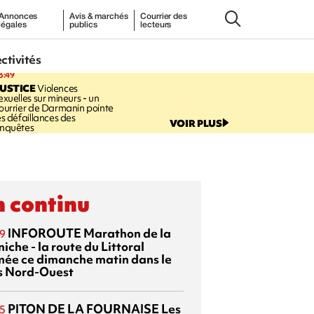
Annonces
Avis & marchés
Courrier des
légales
publics
lecteurs
ectivités
3:49
USTICE
Violences
exuelles sur mineurs - un
ourrier de Darmanin pointe
es défaillances des
VOIR PLUS
nquêtes
 continu
INFOROUTE
Marathon de la
9
iche - la route du Littoral
mée ce dimanche matin dans le
s Nord-Ouest
PITON DE LA FOURNAISE
Les
5