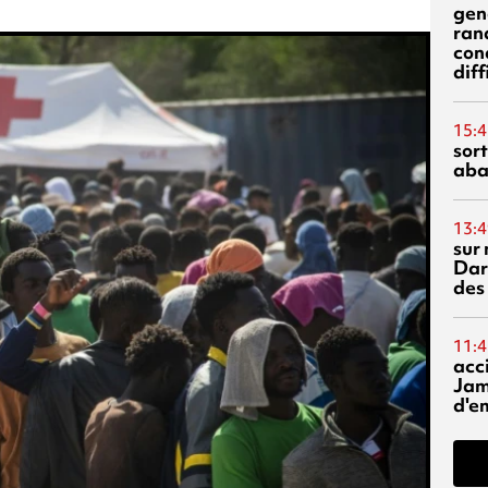
gen
ran
con
diff
15:4
sor
aba
13:4
sur 
Dar
des
11:4
acci
Jam
d'e