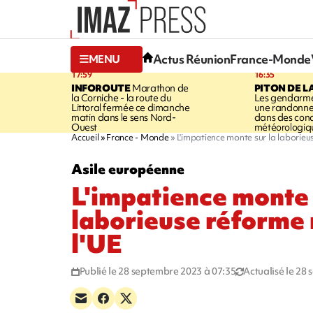
Actus Réunion
France-Monde
MENU
17:59
16:35
INFOROUTE
Marathon de
PITON DE L
la Corniche - la route du
Les gendarme
Littoral fermée ce dimanche
une randonne
matin dans le sens Nord-
dans des cond
Ouest
météorologique
Accueil
France - Monde
L'impatience monte sur la laborieu
Asile européenne
L'impatience monte 
laborieuse réforme 
l'UE
Publié le 28 septembre 2023 à 07:35
Actualisé le 28