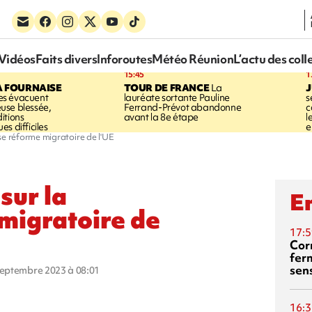
Vidéos
Faits divers
Inforoutes
Météo Réunion
L’actu des coll
15:45
1
A FOURNAISE
TOUR DE FRANCE
La
J
s évacuent
lauréate sortante Pauline
s
use blessée,
Ferrand-Prévot abandonne
c
itions
avant la 8e étape
l
s difficiles
e
se réforme migratoire de l'UE
sur la
En
migratoire de
17:5
Corn
fer
sen
 septembre 2023 à 08:01
16:3