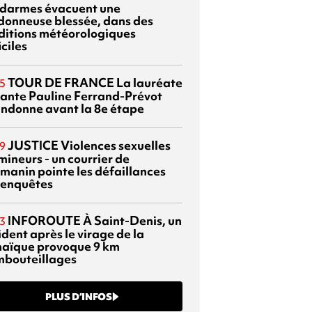
darmes évacuent une
donneuse blessée, dans des
ditions météorologiques
iciles
TOUR DE FRANCE
La lauréate
5
tante Pauline Ferrand-Prévot
ndonne avant la 8e étape
JUSTICE
Violences sexuelles
9
mineurs - un courrier de
manin pointe les défaillances
 enquêtes
INFOROUTE
À Saint-Denis, un
3
dent après le virage de la
aïque provoque 9 km
mbouteillages
PLUS D’INFOS