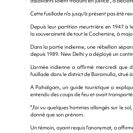
assaillants soient traduits en justice", a dé
Cette fusillade n'a jusqu'à présent pas été r
Depuis leur partition meurtrière en 1947 à l
la souveraineté de tout le Cachemire, à majo
Dans la partie indienne, une rébellion séparat
depuis 1989. New Delhi y a déployé un conti
L'armée indienne a affirmé mercredi que de
fusillade dans le district de Baramulla, situ
A Pahalgam, un guide touristique a expliqué à
entendu des coups de feu et avait transporté 
"J'ai vu quelques hommes allongés sur le sol,
donné que son prénom.
Un témoin, ayant requis l'anonymat, a affirm