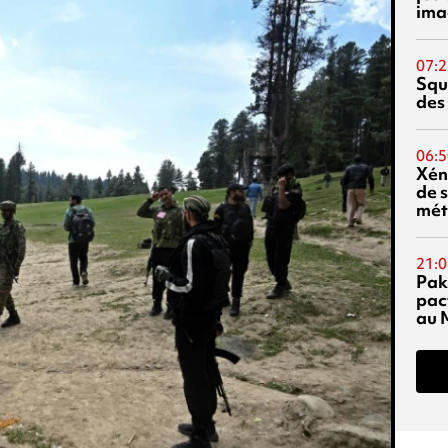
ima
07:2
Squ
des
06:5
Xén
de s
mét
21:0
Pak
pac
au 