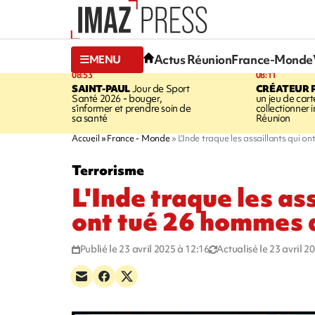
Actus Réunion
France-Monde
MENU
08:53
08:11
SAINT-PAUL
Jour de Sport
CRÉATEUR P
Santé 2026 - bouger,
un jeu de cart
s’informer et prendre soin de
collectionner
sa santé
Réunion
Accueil
France - Monde
L'Inde traque les assaillants qui 
Terrorisme
L'Inde traque les ass
ont tué 26 hommes 
Publié le 23 avril 2025 à 12:16
Actualisé le 23 avril 2