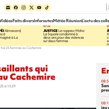
Vidéos
Faits divers
Inforoutes
Météo Réunion
L’actu des coll
07:22
0
ÉI
Xénoscard,
JUSTICE
Le rappeur Moha
À
es à
La Squale condamné à
X
 imaginé à La
deux ans pour des violences
c
sur deux femmes
s
m
ont tué 26 hommes au Cachemire
aillants qui
En
au Cachemire
08:5
San
025 à 13:29
pre
08:1
jeu 