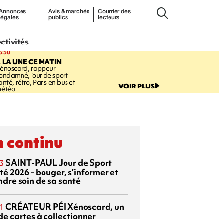
Annonces
Avis & marchés
Courrier des
légales
publics
lecteurs
ectivités
6:50
 LA UNE CE MATIN
énoscard, rappeur
ondamné, jour de sport
anté, rétro, Paris en bus et
VOIR PLUS
étéo
 continu
SAINT-PAUL
Jour de Sport
3
té 2026 - bouger, s’informer et
ndre soin de sa santé
CRÉATEUR PÉI
Xénoscard, un
1
de cartes à collectionner