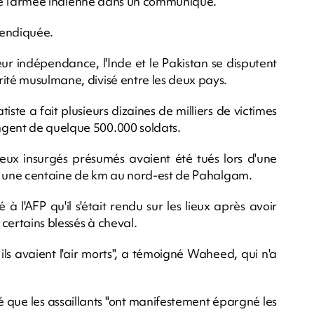
claré l'armée indienne dans un communiqué.
evendiquée.
eur indépendance, l'Inde et le Pakistan se disputent
rité musulmane, divisé entre les deux pays.
iste a fait plusieurs dizaines de milliers de victimes
ngent de quelque 500.000 soldats.
ux insurgés présumés avaient été tués lors d'une
é à une centaine de km au nord-est de Pahalgam.
 l'AFP qu'il s'était rendu sur les lieux après avoir
certains blessés à cheval.
 ils avaient l'air morts", a témoigné Waheed, qui n'a
é que les assaillants "ont manifestement épargné les