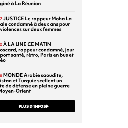
giné à La Réunion
JUSTICE
Le rappeur Moha La
2
ale condamné à deux ans pour
 violences sur deux femmes
À LA UNE CE MATIN
0
oscard, rappeur condamné, jour
port santé, rétro, Paris en bus et
éo
MONDE
Arabie saoudite,
8
istan et Turquie scellent un
te de défense en pleine guerre
Moyen-Orient
PLUS D’INFOS