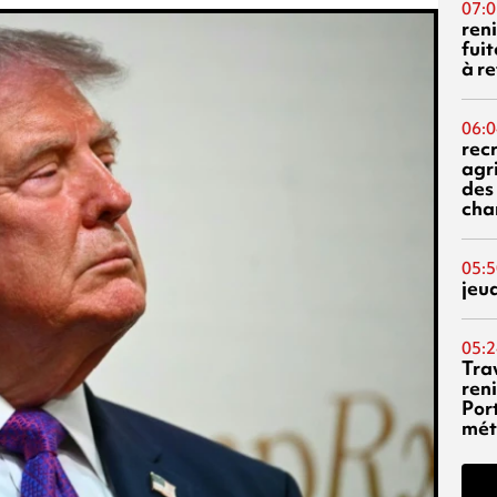
07:0
reni
fuit
à re
06:0
rec
agr
des 
cha
05:5
jeu
05:2
Tra
reni
Por
mét