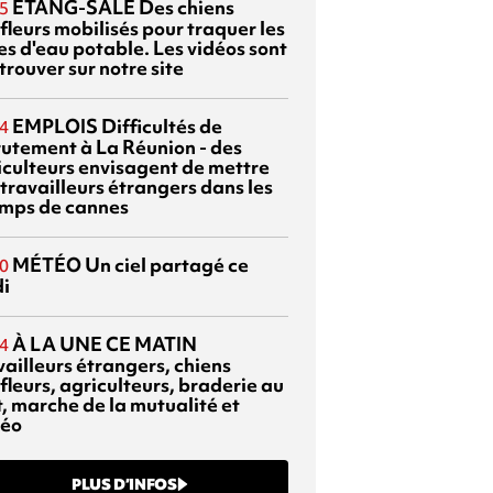
ETANG-SALÉ
Des chiens
5
fleurs mobilisés pour traquer les
es d'eau potable. Les vidéos sont
trouver sur notre site
EMPLOIS
Difficultés de
4
rutement à La Réunion - des
iculteurs envisagent de mettre
travailleurs étrangers dans les
mps de cannes
MÉTÉO
Un ciel partagé ce
0
di
À LA UNE CE MATIN
4
vailleurs étrangers, chiens
fleurs, agriculteurs, braderie au
t, marche de la mutualité et
éo
PLUS D’INFOS