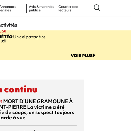
Annonces
Avis & marchés
Courrier des
légales
publics
lecteurs
ectivités
5:50
MÉTÉO
Un ciel partagé ce
eudi
VOIR PLUS
 continu
MORT D'UNE GRAMOUNE À
3
NT-PIERRE
La victime a été
ée de coups, un suspect toujours
garde à vue