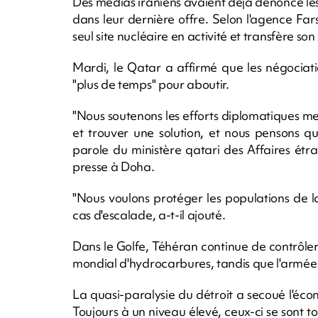
Des médias iraniens avaient déjà dénoncé les 
dans leur dernière offre. Selon l'agence Fa
seul site nucléaire en activité et transfère s
Mardi, le Qatar a affirmé que les négociatio
"plus de temps" pour aboutir.
"Nous soutenons les efforts diplomatiques men
et trouver une solution, et nous pensons qu'
parole du ministère qatari des Affaires étr
presse à Doha.
"Nous voulons protéger les populations de la
cas d'escalade, a-t-il ajouté.
Dans le Golfe, Téhéran continue de contrôle
mondial d'hydrocarbures, tandis que l'armée a
La quasi-paralysie du détroit a secoué l'éco
Toujours à un niveau élevé, ceux-ci se sont t