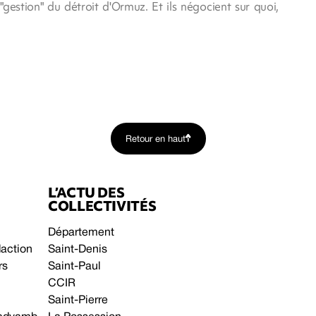
estion" du détroit d'Ormuz. Et ils négocient sur quoi,
Retour en haut
L’ACTU DES
COLLECTIVITÉS
Département
daction
Saint-Denis
rs
Saint-Paul
CCIR
Saint-Pierre