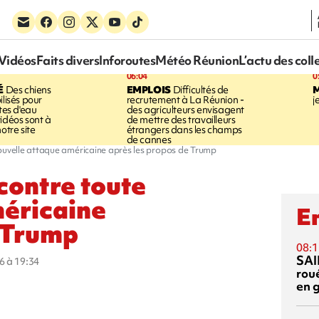
Vidéos
Faits divers
Inforoutes
Météo Réunion
L’actu des coll
06:04
0
É
Des chiens
EMPLOIS
Difficultés de
ilisés pour
recrutement à La Réunion -
j
ites d'eau
des agriculteurs envisagent
idéos sont à
de mettre des travailleurs
otre site
étrangers dans les champs
de cannes
nouvelle attaque américaine après les propos de Trump
contre toute
méricaine
En
e Trump
08:1
SAI
6 à 19:34
rou
en 