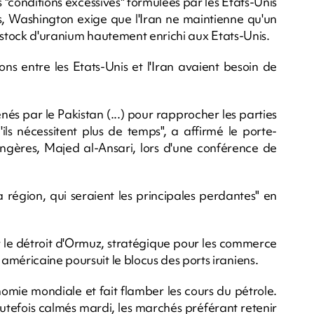
"conditions excessives" formulées par les Etats-Unis
rs, Washington exige que l'Iran ne maintienne qu'un
on stock d'uranium hautement enrichi aux Etats-Unis.
ns entre les Etats-Unis et l'Iran avaient besoin de
és par le Pakistan (...) pour rapprocher les parties
ils nécessitent plus de temps", a affirmé le porte-
angères, Majed al-Ansari, lors d'une conférence de
 région, qui seraient les principales perdantes" en
r le détroit d'Ormuz, stratégique pour les commerce
méricaine poursuit le blocus des ports iraniens.
nomie mondiale et fait flamber les cours du pétrole.
outefois calmés mardi, les marchés préférant retenir