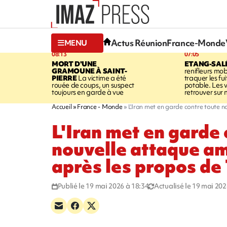
Actus Réunion
France-Monde
MENU
08:13
07:05
MORT D'UNE
ETANG-SAL
GRAMOUNE À SAINT-
renifleurs mob
PIERRE
La victime a été
traquer les fu
rouée de coups, un suspect
potable. Les v
toujours en garde à vue
retrouver sur n
Accueil
France - Monde
L'Iran met en garde contre toute 
L'Iran met en garde 
nouvelle attaque a
après les propos d
Publié le 19 mai 2026 à 18:34
Actualisé le 19 mai 202