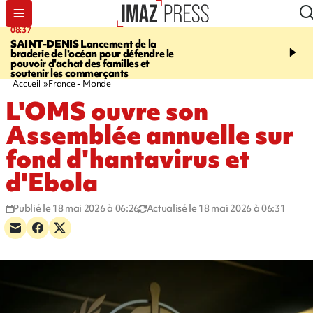
08:37
10:44
SAINT-DENIS
Lancement de la
SAINT-DENIS
Les lions 
braderie de l'océan pour défendre le
dragons paradent dans l
pouvoir d'achat des familles et
ville pour fêter Guan Di.
soutenir les commerçants
photos sur notre site
Accueil
France - Monde
L'OMS ouvre son
Assemblée annuelle sur
fond d'hantavirus et
d'Ebola
Publié le 18 mai 2026 à 06:26
Actualisé le 18 mai 2026 à 06:31