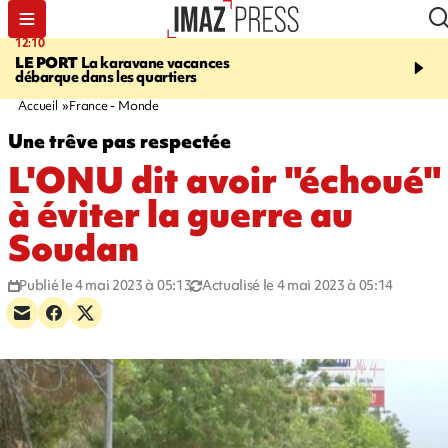
12:10
16:49
LE PORT
La karavane vacances
ÉTANG-SALÉ
Un requi
débarque dans les quartiers
bouledogue observé près
de baignade, le spot év
Accueil
France - Monde
Une trêve pas respectée
L'ONU dit avoir "échoué"
à éviter la guerre au
Soudan
Publié le 4 mai 2023 à 05:13
Actualisé le 4 mai 2023 à 05:14