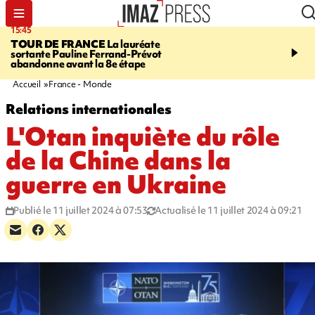
15:45
20:17
TOUR DE FRANCE
La lauréate
À RETENIR CE SOIR
Sé
sortante Pauline Ferrand-Prévot
routière, concours de nou
abandonne avant la 8e étape
du littoral fermée, courr
Darmanin et évacuation
Accueil
France - Monde
Relations internationales
L'Otan inquiète du rôle
de la Chine dans la
guerre en Ukraine
Publié le 11 juillet 2024 à 07:53
Actualisé le 11 juillet 2024 à 09:21