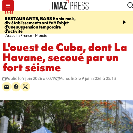
15:45
17:17
RESTAURANTS, BARS
En six mois,
"LE DERNIER REFUG
dix établissements ont fait l'objet
Angeles, un homme vit 
d'une suspension temporaire
panneau publicitaire po
d'activité
promouvoir un film Netf
Accueil
France - Monde
L'ouest de Cuba, dont La
Havane, secoué par un
fort séisme
Publié le 9 juin 2026 à 00:19
Actualisé le 9 juin 2026 à 05:13