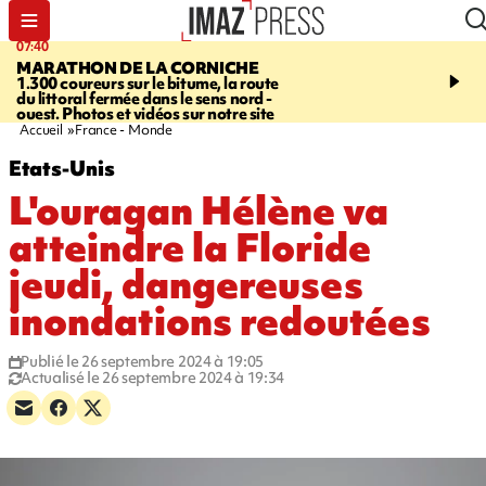
07:40
10:33
MARATHON DE LA CORNICHE
ASSOCIATIONS
Protec
1.300 coureurs sur le bitume, la route
l’enfance - une nouvelle
du littoral fermée dans le sens nord -
Stop VIF organisée à La
ouest. Photos et vidéos sur notre site
Accueil
France - Monde
Etats-Unis
L'ouragan Hélène va
atteindre la Floride
jeudi, dangereuses
inondations redoutées
Publié le 26 septembre 2024 à 19:05
Actualisé le 26 septembre 2024 à 19:34