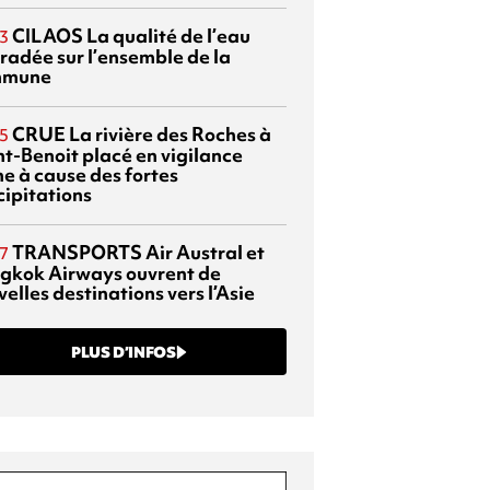
CILAOS
La qualité de l’eau
3
radée sur l’ensemble de la
mmune
CRUE
La rivière des Roches à
5
nt-Benoit placé en vigilance
ne à cause des fortes
cipitations
TRANSPORTS
Air Austral et
7
gkok Airways ouvrent de
elles destinations vers l’Asie
PLUS D’INFOS