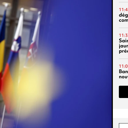
11:4
dég
co
11:3
Sai
jau
pré
11:0
Ban
nouv