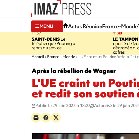
Actus Réunion
France-Monde
MENU
11:57
11:48
SAINT-DENIS
Le
LE TAMPON
téléphérique Papang a
qualité de l'ea
repris du service
dégradée à la
cafres
Accueil
France - Monde
L'UE craint un Poutine "affaibli" et 
Après la rébellion de Wagner
L'UE craint un Pouti
et redit son soutien
Publié le 29 juin 2023 à 18:23
Actualisé le 29 juin 202