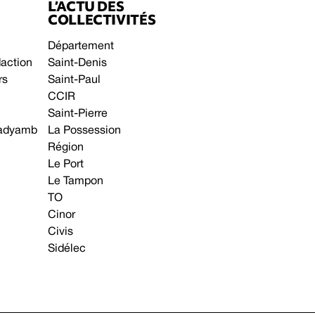
L’ACTU DES
COLLECTIVITÉS
Département
daction
Saint-Denis
rs
Saint-Paul
CCIR
Saint-Pierre
 gadyamb
La Possession
Région
Le Port
Le Tampon
TO
Cinor
Civis
Sidélec