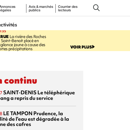
Annonces
Avis & marchés
Courrier des
légales
publics
lecteurs
ectivités
1:35
CRUE
La rivière des Roches
 Saint-Benoit placé en
igilance jaune à cause des
VOIR PLUS
ortes précipitations
 continu
SAINT-DENIS
Le téléphérique
7
ang a repris du service
LE TAMPON
Prudence, la
8
ité de l'eau est dégradée à la
ine des cafres