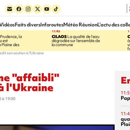
Vidéos
Faits divers
Inforoutes
Météo Réunion
L’actu des coll
11:43
1
Prudence, la
CILAOS
La qualité de l’eau
u est
dégradée sur l’ensemble de
à
 Plaine des
la commune
v
f
redit son soutien à l'Ukraine
ne "affaibli"
En
 à l'Ukraine
11:5
Pap
3 à 19:00
11:4
qual
Pla