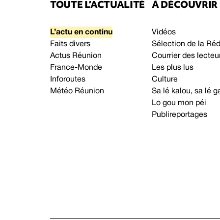
TOUTE L’ACTUALITÉ
À DÉCOUVRIR
L’actu en continu
Vidéos
Faits divers
Sélection de la Ré
Actus Réunion
Courrier des lecteu
France-Monde
Les plus lus
Inforoutes
Culture
Météo Réunion
Sa lé kalou, sa lé
Lo gou mon péi
Publireportages