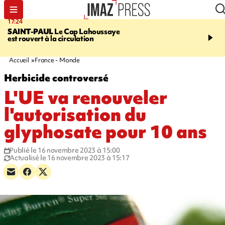
17:24
19:49
SAINT-PAUL
Le Cap Lahoussaye
PORTÉ DISPARU
Après
est rouvert à la circulation
Quentin Dumontier, sa f
une cagnotte pour rapat
corps en Hexagone
Accueil
France - Monde
Herbicide controversé
L'UE va renouveler
l'autorisation du
glyphosate pour 10 ans
Publié le 16 novembre 2023 à 15:00
Actualisé le 16 novembre 2023 à 15:17