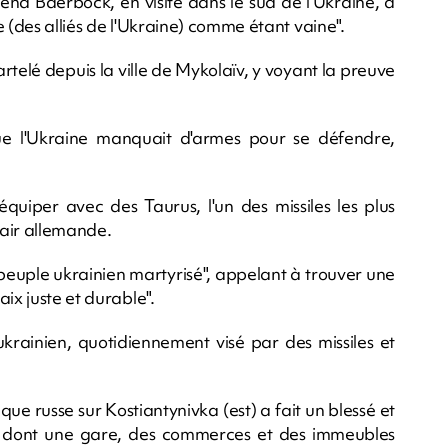
na Baerbock, en visite dans le sud de l'Ukraine, a
de (des alliés de l'Ukraine) comme étant vaine".
martelé depuis la ville de Mykolaïv, y voyant la preuve
ue l'Ukraine manquait d'armes pour se défendre,
quiper avec des Taurus, l'un des missiles les plus
'air allemande.
peuple ukrainien martyrisé", appelant à trouver une
ix juste et durable".
 ukrainien, quotidiennement visé par des missiles et
e russe sur Kostiantynivka (est) a fait un blessé et
 dont une gare, des commerces et des immeubles