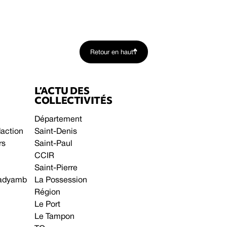
Retour en haut
L’ACTU DES
COLLECTIVITÉS
Département
daction
Saint-Denis
rs
Saint-Paul
CCIR
Saint-Pierre
 gadyamb
La Possession
Région
Le Port
Le Tampon