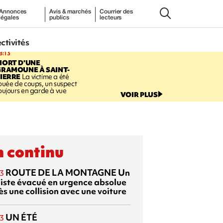
Annonces
Avis & marchés
Courrier des
légales
publics
lecteurs
ectivités
8:13
MORT D'UNE
GRAMOUNE À SAINT-
IERRE
La victime a été
ouée de coups, un suspect
oujours en garde à vue
VOIR PLUS
 continu
ROUTE DE LA MONTAGNE
Un
3
liste évacué en urgence absolue
s une collision avec une voiture
UN ÉTÉ
3