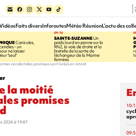
Vidéos
Faits divers
Inforoutes
Météo Réunion
L’actu des coll
09:10
0
SAINTE-SUZANNE
Un
PHIQUE
Canicules,
poids lourd en panne sur la
cendies - un
RN2, la voie de droite et la
P
pour ne laisser
bretelle de la sortie de
r
eur "seul"
l’échangeur de la Marine
t
fermées
 armes occidentales promises sont livrées en retard
er
e la moitié
En
ales promises
10:1
rd
cyc
aprè
ier 2024 à 19:07
09:5