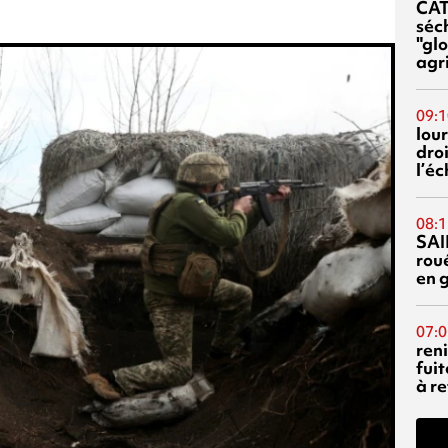
CA
séc
"glo
agri
09:1
lour
droi
l’é
08:1
SAI
rou
en 
07:0
reni
fuit
à re