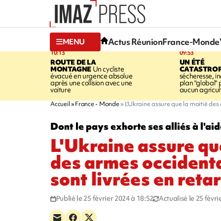
Actus Réunion
France-Monde
MENU
10:13
09:53
ROUTE DE LA
UN ÉTÉ
MONTAGNE
Un cycliste
CATASTRO
évacué en urgence absolue
sécheresse, in
après une collision avec une
plan "global" 
voiture
aucun agricult
Accueil
France - Monde
L'Ukraine assure que la moitié des
Dont le pays exhorte ses alliés à l'aid
L'Ukraine assure qu
des armes occident
sont livrées en reta
Publié le 25 février 2024 à 18:52
Actualisé le 25 févr