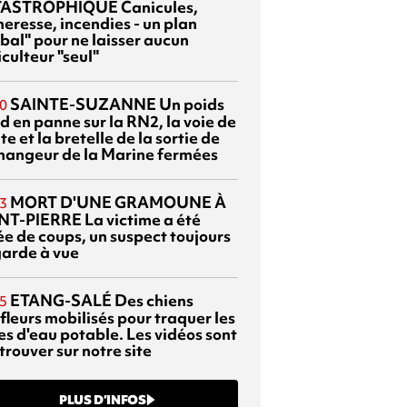
TASTROPHIQUE
Canicules,
heresse, incendies - un plan
bal" pour ne laisser aucun
culteur "seul"
SAINTE-SUZANNE
Un poids
0
d en panne sur la RN2, la voie de
te et la bretelle de la sortie de
changeur de la Marine fermées
MORT D'UNE GRAMOUNE À
3
NT-PIERRE
La victime a été
ée de coups, un suspect toujours
garde à vue
ETANG-SALÉ
Des chiens
5
fleurs mobilisés pour traquer les
es d'eau potable. Les vidéos sont
trouver sur notre site
PLUS D’INFOS