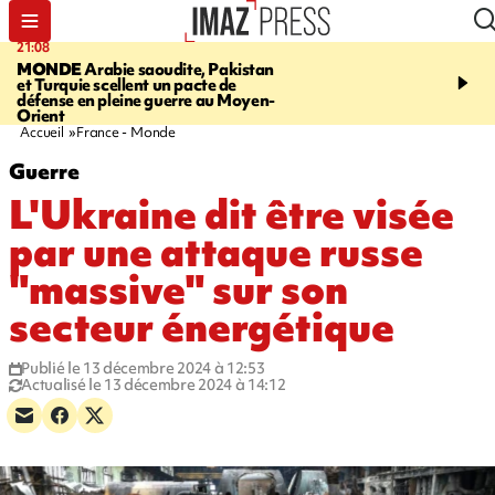
21:08
08:11
MONDE
Arabie saoudite, Pakistan
CRÉATEUR PÉI
Xénosc
et Turquie scellent un pacte de
de cartes à collectionne
défense en pleine guerre au Moyen-
La Réunion
Orient
Accueil
France - Monde
Guerre
L'Ukraine dit être visée
par une attaque russe
"massive" sur son
secteur énergétique
Publié le 13 décembre 2024 à 12:53
Actualisé le 13 décembre 2024 à 14:12