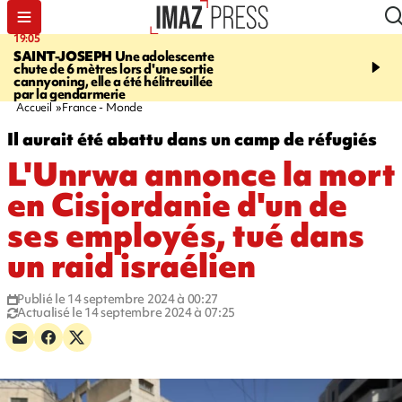
19:05
20:44
SAINT-JOSEPH
Une adolescente
À RETENIR CE SOIR
G
chute de 6 mètres lors d'une sortie
rouée de coups, cycliste,
cannyoning, elle a été hélitreuillée
personne disparue et c
par la gendarmerie
para-natation
Accueil
France - Monde
Il aurait été abattu dans un camp de réfugiés
L'Unrwa annonce la mort
en Cisjordanie d'un de
ses employés, tué dans
un raid israélien
Publié le 14 septembre 2024 à 00:27
Actualisé le 14 septembre 2024 à 07:25