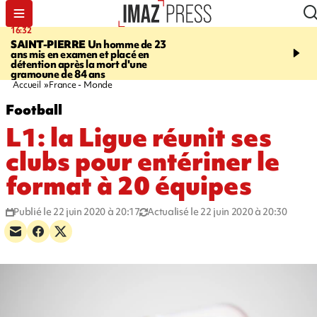
16:32
21:08
SAINT-PIERRE
Un homme de 23
MONDE
Arabie saoudit
ans mis en examen et placé en
et Turquie scellent un p
détention après la mort d'une
défense en pleine guerr
gramoune de 84 ans
Orient
Accueil
France - Monde
Football
L1: la Ligue réunit ses
clubs pour entériner le
format à 20 équipes
Publié le 22 juin 2020 à 20:17
Actualisé le 22 juin 2020 à 20:30