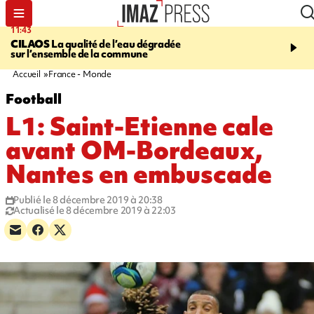
11:43
12:20
CILAOS
La qualité de l’eau dégradée
THAÏLANDE
Un adoles
sur l’ensemble de la commune
grands-parents puis six
dans son lycée
Accueil
France - Monde
Football
L1: Saint-Etienne cale
avant OM-Bordeaux,
Nantes en embuscade
Publié le 8 décembre 2019 à 20:38
Actualisé le 8 décembre 2019 à 22:03