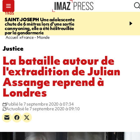
19:05
20:44
SAINT-JOSEPH
Une adolescente
À RETENIR CE SOIR
G
chute de 6 mètres lors d'une sortie
rouée de coups, cycliste,
cannyoning, elle a été hélitreuillée
personne disparue et c
par la gendarmerie
para-natation
Accueil
France - Monde
Justice
La bataille autour de
l'extradition de Julian
Assange reprend à
Londres
Publié le 7 septembre 2020 à 07:34
Actualisé le 7 septembre 2020 à 09:10