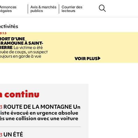
Annonces
Avis & marchés
Courrier des
légales
publics
lecteurs
ectivités
8:13
MORT D'UNE
GRAMOUNE À SAINT-
IERRE
La victime a été
ouée de coups, un suspect
oujours en garde à vue
VOIR PLUS
 continu
ROUTE DE LA MONTAGNE
Un
3
liste évacué en urgence absolue
s une collision avec une voiture
UN ÉTÉ
3