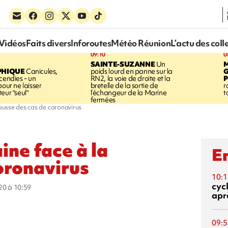
Vidéos
Faits divers
Inforoutes
Météo Réunion
L’actu des coll
09:10
0
SAINTE-SUZANNE
Un
PHIQUE
Canicules,
poids lourd en panne sur la
cendies - un
RN2, la voie de droite et la
P
pour ne laisser
bretelle de la sortie de
r
eur "seul"
l’échangeur de la Marine
t
fermées
hausse des cas de coronavirus
ine face à la
En
oronavirus
10:1
cyc
020 à 10:59
aprè
09:5