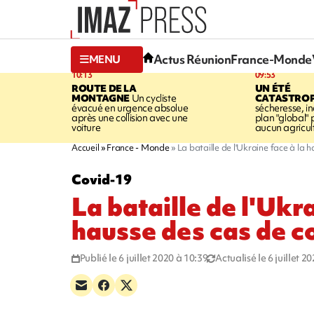
Actus Réunion
France-Monde
MENU
10:13
09:53
ROUTE DE LA
UN ÉTÉ
MONTAGNE
Un cycliste
CATASTRO
évacué en urgence absolue
sécheresse, in
après une collision avec une
plan "global" 
voiture
aucun agricult
Accueil
France - Monde
La bataille de l'Ukraine face à la 
Covid-19
La bataille de l'Ukra
hausse des cas de c
Publié le 6 juillet 2020 à 10:39
Actualisé le 6 juillet 2