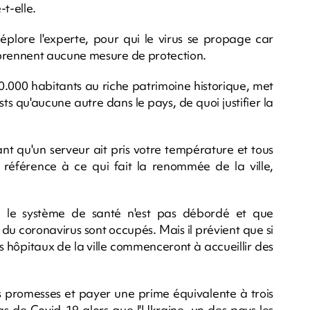
t-elle.
déplore l'experte, pour qui le virus se propage car
prennent aucune mesure de protection.
50.000 habitants au riche patrimoine historique, met
sts qu'aucune autre dans le pays, de quoi justifier la
t qu'un serveur ait pris votre température et tous
n référence à ce qui fait la renommée de la ville,
ue le système de santé n'est pas débordé et que
du coronavirus sont occupés. Mais il prévient que si
es hôpitaux de la ville commenceront à accueillir des
eurs promesses et payer une prime équivalente à trois
cas de Covid-19 alors que l'Ukraine, un des pays les