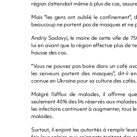
région s'attendait même à plus de cas, assure-
Mais "les gens ont oublié le confinement", 
beaucoup ne portent pas de masques et ne 
Andriy Sadovyï, le maire de cette ville de 7
lui en avant que la région effectue plus de te
hausse des cas.
"Vous ne pouvez pas boire dans un café avan
les serveurs portent des masques", dit-il e
connue en Ukraine pour sa culture des cafés.
Malgré l'afflux de malades, il affirme q
seulement 40% des lits réservés aux malades 
les infections continuent à augmenter, tous l
malades.
Surtout, il enjoint les autorités à remplir l
fois leur salaire aux soignants traitant des 