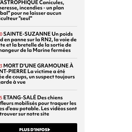
TASTROPHIQUE
Canicules,
heresse, incendies - un plan
bal" pour ne laisser aucun
culteur "seul"
SAINTE-SUZANNE
Un poids
0
d en panne sur la RN2, la voie de
te et la bretelle de la sortie de
changeur de la Marine fermées
MORT D'UNE GRAMOUNE À
3
NT-PIERRE
La victime a été
ée de coups, un suspect toujours
garde à vue
ETANG-SALÉ
Des chiens
5
fleurs mobilisés pour traquer les
es d'eau potable. Les vidéos sont
trouver sur notre site
PLUS D’INFOS