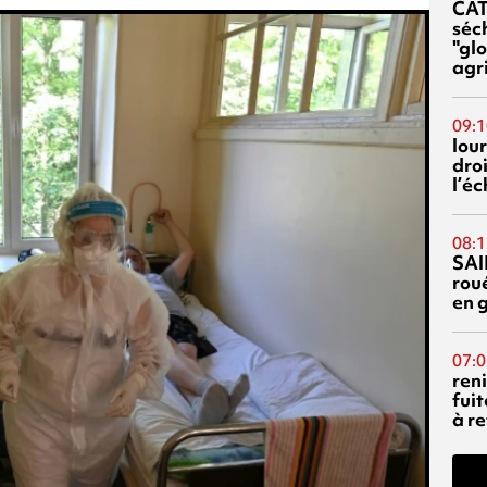
CA
séc
"glo
agri
09:1
lour
droi
l’é
08:1
SAI
rou
en 
07:0
reni
fuit
à re