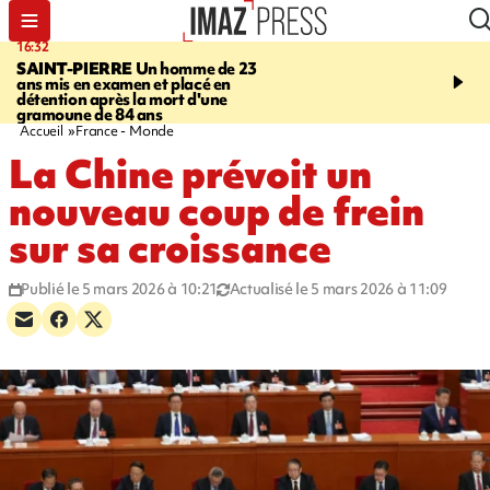
16:32
21:08
SAINT-PIERRE
Un homme de 23
MONDE
Arabie saoudit
ans mis en examen et placé en
et Turquie scellent un p
détention après la mort d'une
défense en pleine guerr
gramoune de 84 ans
Orient
Accueil
France - Monde
La Chine prévoit un
nouveau coup de frein
sur sa croissance
Publié le 5 mars 2026 à 10:21
Actualisé le 5 mars 2026 à 11:09