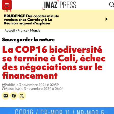
16:16
20:06
PRUDENCE
Des cocotes minute
À RETENIR CE SOIR
Vo
vendues chez Carrefour à La
l'Asie, mort d'une gram
Réunion risquent d'exploser
cocottes minute, Guan D
footballeurs
Accueil
France - Monde
Sauvegarder la nature
La COP16 biodiversité
se termine à Cali, échec
des négociations sur le
financement
Publié le 3 novembre 2024 à 02:59
Actualisé le 3 novembre 2024 à 06:04