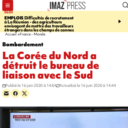
06:04
09:10
EMPLOIS
Difficultés de recrutement
SAINTE-SUZANNE
Un 
à La Réunion - des agriculteurs
en panne sur la RN2, la v
envisagent de mettre des travailleurs
et la bretelle de la sortie
étrangers dans les champs de cannes
l’échangeur de la Marin
Accueil
France - Monde
Bombardement
La Corée du Nord a
détruit le bureau de
liaison avec le Sud
Publié le 16 juin 2020 à 14:04
Actualisé le 16 juin 2020 à 14:44