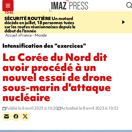
10:46
13:49
SÉCURITÉ ROUTIÈRE
Un motard
JUSTICE
Violences sexu
décède en juillet, 18 personnes tuées
mineurs - un courrier d
sur les routes réunionnaises depuis le
pointe les défaillances 
début de l'année
Accueil
France - Monde
Intensification des "exercices"
La Corée du Nord dit
avoir procédé à un
nouvel essai de drone
sous-marin d'attaque
nucléaire
Publié le 8 avril 2023 à 10:20
Actualisé le 8 avril 2023 à 10:32