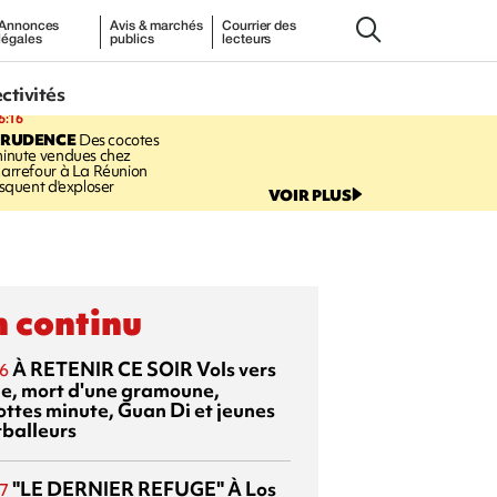
Annonces
Avis & marchés
Courrier des
légales
publics
lecteurs
ectivités
6:16
PRUDENCE
Des cocotes
inute vendues chez
arrefour à La Réunion
isquent d'exploser
VOIR PLUS
 continu
À RETENIR CE SOIR
Vols vers
6
sie, mort d'une gramoune,
ottes minute, Guan Di et jeunes
tballeurs
"LE DERNIER REFUGE"
À Los
7