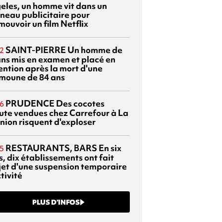
eles, un homme vit dans un
neau publicitaire pour
mouvoir un film Netflix
SAINT-PIERRE
Un homme de
2
ans mis en examen et placé en
ention après la mort d'une
moune de 84 ans
PRUDENCE
Des cocotes
6
ute vendues chez Carrefour à La
nion risquent d'exploser
RESTAURANTS, BARS
En six
5
, dix établissements ont fait
bjet d'une suspension temporaire
tivité
PLUS D’INFOS