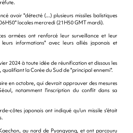
réfute.
 avoir "détecté (...) plusieurs missiles balistiques
rs 06H50" locales mercredi (21H50 GMT mardi).
ces armées ont renforcé leur surveillance et leur
leurs informations" avec leurs alliés japonais et
er 2024 à toute idée de réunification et dissous les
, qualifiant la Corée du Sud de "principal ennemi".
re en octobre, qui devrait approuver des mesures
 Séoul, notamment l'inscription du conflit dans sa
rde-côtes japonais ont indiqué qu'un missile s'était
s.
de Kaechon, au nord de Pyongyang, et ont parcouru