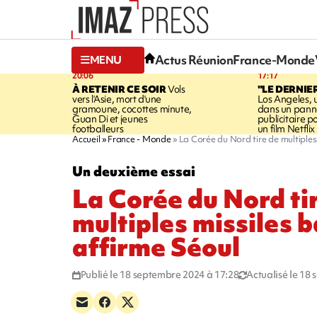
Actus Réunion
France-Monde
MENU
20:06
17:17
À RETENIR CE SOIR
Vols
"LE DERNIE
vers l'Asie, mort d'une
Los Angeles, 
gramoune, cocottes minute,
dans un pan
Guan Di et jeunes
publicitaire 
footballeurs
un film Netflix
Accueil
France - Monde
La Corée du Nord tire de multiples 
Un deuxième essai
La Corée du Nord ti
multiples missiles b
affirme Séoul
Publié le 18 septembre 2024 à 17:28
Actualisé le 18