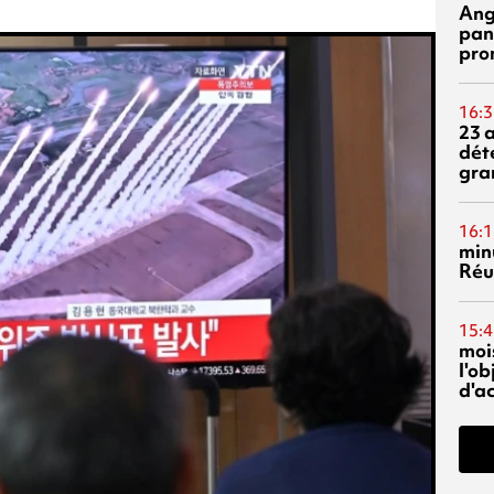
Ang
pan
pro
16:3
23 
dét
gra
16:1
min
Réu
15:4
mois
l'o
d'ac