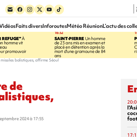
Vidéos
Faits divers
Inforoutes
Météo Réunion
L’actu des coll
16:32
1
R REFUGE"
À
SAINT-PIERRE
Un homme
un homme vit
de 23 ans mis en examen et
m
neau
placé en détention après la
C
pour promouvoir
mort d'une gramoune de 84
r
ans
missiles balistiques, affirme Séoul
re de
En
alistiques,
20:0
l'A
coc
foo
 septembre 2024 à 17:55
17:1