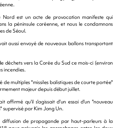
réenne.
u Nord est un acte de provocation manifeste qui
ans la péninsule coréenne, et nous le condamnons
es de Séoul.
vait aussi envoyé de nouveaux ballons transportant
e déchets vers la Corée du Sud ce mois-ci (environ
s incendies.
é de multiples "missiles balistiques de courte portée"
'armement majeur depuis début juillet.
t affirmé qu'il s'agissait d'un essai d'un "nouveau
" supervisé par Kim Jong Un.
a diffusion de propagande par haut-parleurs à la
018 pour prévenir les accrochages entre les deux