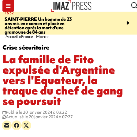
16:32
21:08
SAINT-PIERRE
Un homme de 23
MONDE
Arabie saoudit
ans mis en examen et placé en
et Turquie scellent un p
détention après la mort d'une
défense en pleine guerr
gramoune de 84 ans
Orient
Accueil
France - Monde
Crise sécuritaire
La famille de Fito
expulsée d'Argentine
vers l'Equateur, la
traque du chef de gang
se poursuit
Publié le 20 janvier 2024 à 03:22
Actualisé le 20 janvier 2024 à 07:27