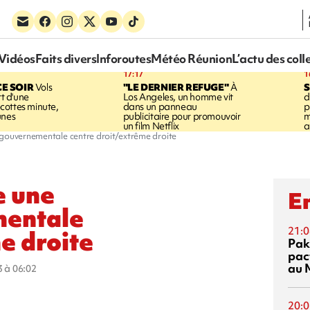
Vidéos
Faits divers
Inforoutes
Météo Réunion
L’actu des coll
17:17
1
CE SOIR
Vols
"LE DERNIER REFUGE"
À
S
rt d'une
Los Angeles, un homme vit
d
cottes minute,
dans un panneau
p
unes
publicitaire pour promouvoir
m
un film Netflix
a
 gouvernementale centre droit/extrême droite
e une
En
mentale
21:0
e droite
Pak
pac
au 
3 à 06:02
20:0