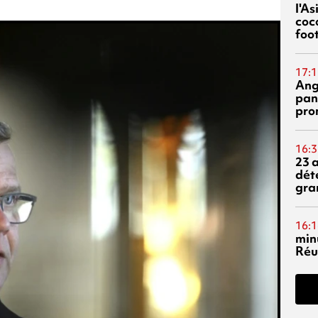
l'A
coc
foo
17:1
Ang
pan
pro
16:3
23 
dét
gra
16:1
min
Réu