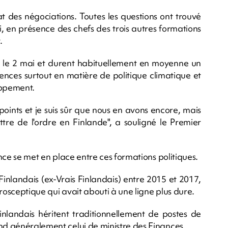
t des négociations. Toutes les questions ont trouvé
nki, en présence des chefs des trois autres formations
.
té le 2 mai et durent habituellement en moyenne un
gences surtout en matière de politique climatique et
oppement.
oints et je suis sûr que nous en avons encore, mais
ttre de l'ordre en Finlande", a souligné le Premier
ance se met en place entre ces formations politiques.
Finlandais (ex-Vrais Finlandais) entre 2015 et 2017,
rosceptique qui avait abouti à une ligne plus dure.
nlandais héritent traditionnellement de postes de
end généralement celui de ministre des Finances.