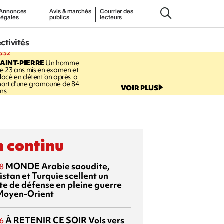
Annonces
Avis & marchés
Courrier des
légales
publics
lecteurs
ectivités
6:32
AINT-PIERRE
Un homme
e 23 ans mis en examen et
lacé en détention après la
ort d'une gramoune de 84
VOIR PLUS
ns
 continu
MONDE
Arabie saoudite,
8
istan et Turquie scellent un
te de défense en pleine guerre
Moyen-Orient
À RETENIR CE SOIR
Vols vers
6