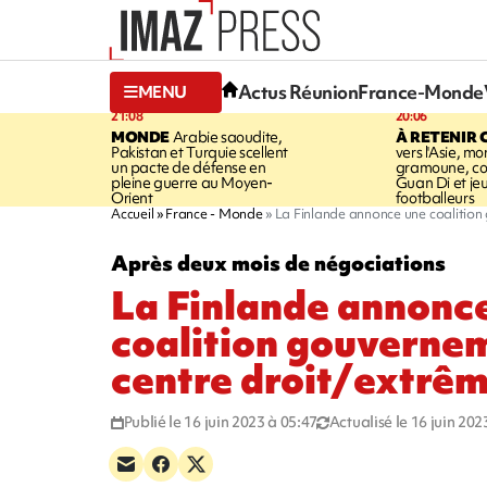
Actus Réunion
France-Monde
MENU
21:08
20:06
MONDE
Arabie saoudite,
À RETENIR 
Pakistan et Turquie scellent
vers l'Asie, mo
un pacte de défense en
gramoune, co
pleine guerre au Moyen-
Guan Di et je
Orient
footballeurs
Accueil
France - Monde
La Finlande annonce une coalition
Après deux mois de négociations
La Finlande annonc
coalition gouverne
centre droit/extrêm
Publié le 16 juin 2023 à 05:47
Actualisé le 16 juin 202