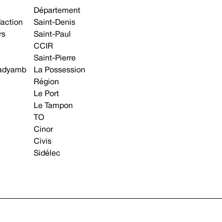
Département
daction
Saint-Denis
rs
Saint-Paul
CCIR
Saint-Pierre
 gadyamb
La Possession
Région
Le Port
Le Tampon
TO
Cinor
Civis
Sidélec
Annonces légales
Avis & Marchés publics