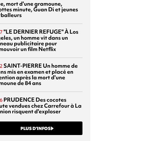
sie, mort d'une gramoune,
ottes minute, Guan Di et jeunes
tballeurs
"LE DERNIER REFUGE"
À Los
7
eles, un homme vit dans un
neau publicitaire pour
mouvoir un film Netflix
SAINT-PIERRE
Un homme de
2
ans mis en examen et placé en
ention après la mort d'une
moune de 84 ans
PRUDENCE
Des cocotes
6
ute vendues chez Carrefour à La
nion risquent d'exploser
PLUS D’INFOS