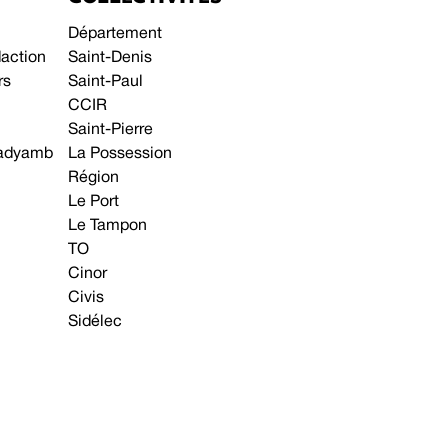
Département
daction
Saint-Denis
rs
Saint-Paul
CCIR
Saint-Pierre
 gadyamb
La Possession
Région
Le Port
Le Tampon
TO
Cinor
Civis
Sidélec
Annonces légales
Avis & Marchés publics