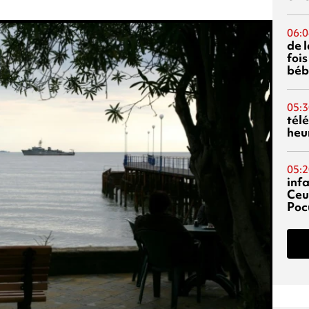
06:0
de 
fois
béb
05:3
tél
heu
05:2
inf
Ceu
Poc