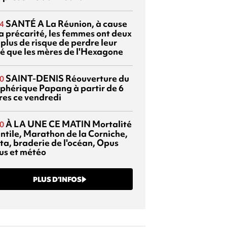
SANTÉ
A La Réunion, à cause
4
la précarité, les femmes ont deux
 plus de risque de perdre leur
é que les mères de l'Hexagone
SAINT-DENIS
Réouverture du
0
éphérique Papang à partir de 6
res ce vendredi
À LA UNE CE MATIN
Mortalité
0
antile, Marathon de la Corniche,
ta, braderie de l'océan, Opus
us et météo
PLUS D’INFOS