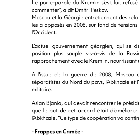
Le porte-parole du Kremlin s'est, lui, ref
commenter", a dit Dmitri Peskov.
Moscou et la Géorgie entretiennent des rel
les a opposés en 2008, sur fond de tensions
l'Occident.
L'actuel gouvernement géorgien, qui se d
position plus souple vis-à-vis de la Russi
rapprochement avec le Kremlin, nourrissant u
A l'issue de la guerre de 2008, Moscou a
séparatistes du Nord du pays, l'Abkhazie et 
militaire.
Aslan Bjania, qui devait rencontrer le prési
que le but de cet accord était d'améliore
l'Abkhazie. "Ce type de coopération va continue
- Frappes en Crimée -