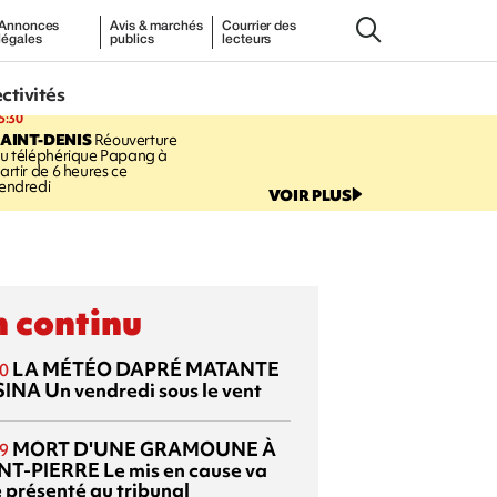
Annonces
Avis & marchés
Courrier des
légales
publics
lecteurs
ectivités
5:30
AINT-DENIS
Réouverture
u téléphérique Papang à
artir de 6 heures ce
endredi
VOIR PLUS
 continu
LA MÉTÉO DAPRÉ MATANTE
0
SINA
Un vendredi sous le vent
MORT D'UNE GRAMOUNE À
9
NT-PIERRE
Le mis en cause va
e présenté au tribunal