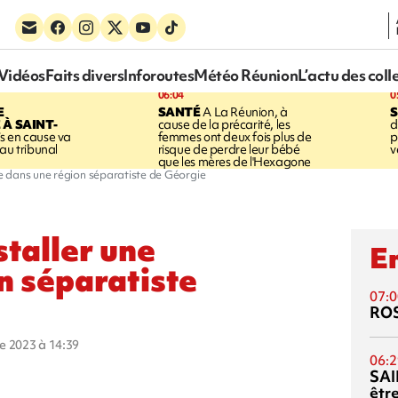
Vidéos
Faits divers
Inforoutes
Météo Réunion
L’actu des coll
06:04
0
E
SANTÉ
A La Réunion, à
S
À SAINT-
cause de la précarité, les
d
s en cause va
femmes ont deux fois plus de
p
au tribunal
risque de perdre leur bébé
v
que les mères de l'Hexagone
ase dans une région séparatiste de Géorgie
staller une
En
n séparatiste
07:0
RO
re 2023 à 14:39
06:2
SAI
êtr