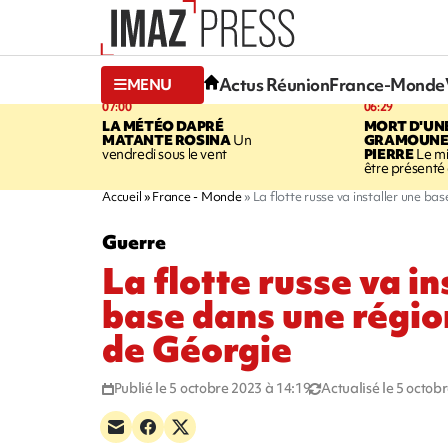
Actus Réunion
France-Monde
MENU
07:00
06:29
LA MÉTÉO DAPRÉ
MORT D'UN
MATANTE ROSINA
Un
GRAMOUNE 
vendredi sous le vent
PIERRE
Le mi
être présenté 
Accueil
France - Monde
La flotte russe va installer une b
Guerre
La flotte russe va in
base dans une régio
de Géorgie
Publié le 5 octobre 2023 à 14:19
Actualisé le 5 octob