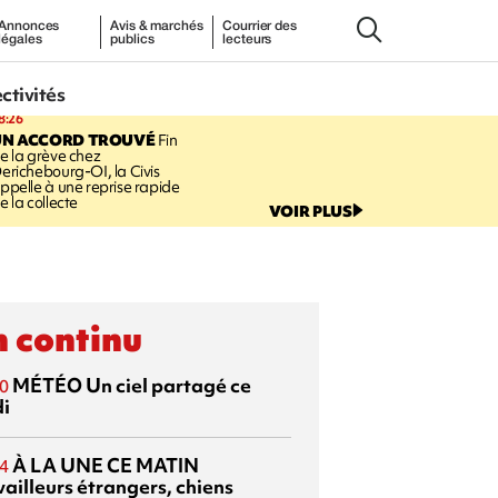
Annonces
Avis & marchés
Courrier des
légales
publics
lecteurs
ectivités
8:26
UN ACCORD TROUVÉ
Fin
e la grève chez
erichebourg-OI, la Civis
ppelle à une reprise rapide
e la collecte
VOIR PLUS
 continu
MÉTÉO
Un ciel partagé ce
0
di
À LA UNE CE MATIN
4
vailleurs étrangers, chiens