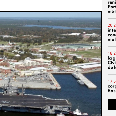
reni
Por
mét
20:2
inte
con
mal
18:2
la 
Civi
de l
17:5
corp
Bas