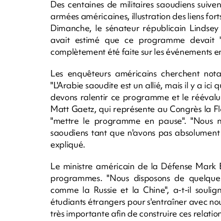
Des centaines de militaires saoudiens suiv
armées américaines, illustration des liens forts
Dimanche, le sénateur républicain Lindse
avait estimé que ce programme devait "
complètement été faite sur les événements en
Les enquêteurs américains cherchent notam
"L'Arabie saoudite est un allié, mais il y a
devons ralentir ce programme et le réévalue
Matt Gaetz, qui représente au Congrès la Flor
"mettre le programme en pause". "Nous ne
saoudiens tant que n'avons pas absolument c
expliqué.
Le ministre américain de la Défense Mark E
programmes. "Nous disposons de quelque c
comme la Russie et la Chine", a-t-il soulig
étudiants étrangers pour s'entraîner avec no
très importante afin de construire ces relatio