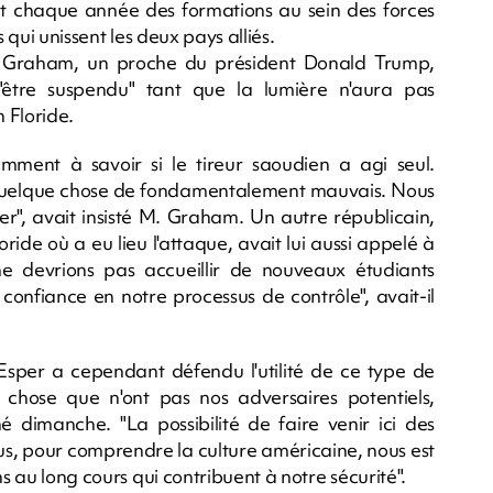
ent chaque année des formations au sein des forces
 qui unissent les deux pays alliés.
y Graham, un proche du président Donald Trump,
être suspendu" tant que la lumière n'aura pas
 Floride.
ment à savoir si le tireur saoudien a agi seul.
 ici quelque chose de fondamentalement mauvais. Nous
r", avait insisté M. Graham. Un autre républicain,
ide où a eu lieu l'attaque, avait lui aussi appelé à
 devrions pas accueillir de nouveaux étudiants
onfiance en notre processus de contrôle", avait-il
sper a cependant défendu l'utilité de ce type de
hose que n'ont pas nos adversaires potentiels,
né dimanche. "La possibilité de faire venir ici des
us, pour comprendre la culture américaine, nous est
ns au long cours qui contribuent à notre sécurité".