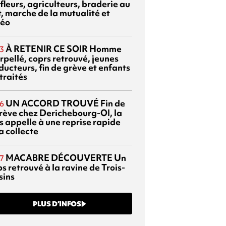
fleurs, agriculteurs, braderie au
t, marche de la mutualité et
éo
À RETENIR CE SOIR
Homme
3
rpellé, coprs retrouvé, jeunes
ducteurs, fin de grève et enfants
traités
UN ACCORD TROUVÉ
Fin de
6
grève chez Derichebourg-OI, la
s appelle à une reprise rapide
a collecte
MACABRE DÉCOUVERTE
Un
7
s retrouvé à la ravine de Trois-
sins
PLUS D’INFOS