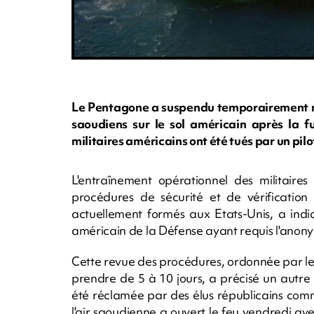
Le Pentagone a suspendu temporairement m
saoudiens sur le sol américain après la fu
militaires américains ont été tués par un pil
L'entraînement opérationnel des militaires
procédures de sécurité et de vérification 
actuellement formés aux Etats-Unis, a indi
américain de la Défense ayant requis l'anon
Cette revue des procédures, ordonnée par le 
prendre de 5 à 10 jours, a précisé un autr
été réclamée par des élus républicains co
l'air saoudienne a ouvert le feu vendredi a