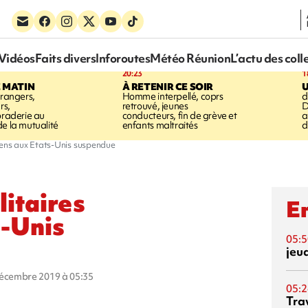
Vidéos
Faits divers
Inforoutes
Météo Réunion
L’actu des coll
20:23
1
E MATIN
À RETENIR CE SOIR
trangers,
Homme interpellé, coprs
d
rs,
retrouvé, jeunes
D
braderie au
conducteurs, fin de grève et
a
de la mutualité
enfants maltraités
d
iens aux Etats-Unis suspendue
litaires
En
s-Unis
05:5
jeu
décembre 2019 à 05:35
05:2
Tra