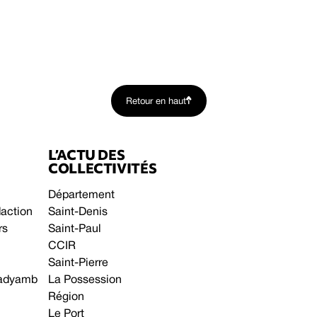
Retour en haut
L’ACTU DES
COLLECTIVITÉS
Département
daction
Saint-Denis
rs
Saint-Paul
CCIR
Saint-Pierre
 gadyamb
La Possession
Région
Le Port