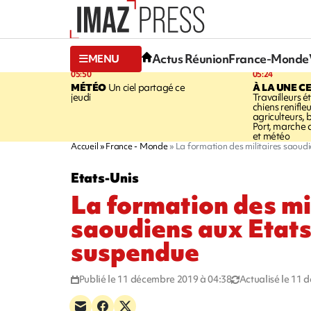
Actus Réunion
France-Monde
MENU
05:50
05:24
MÉTÉO
Un ciel partagé ce
À LA UNE C
jeudi
Travailleurs é
chiens renifleu
agriculteurs, 
Port, marche 
et météo
Accueil
France - Monde
La formation des militaires saoud
Etats-Unis
La formation des mi
saoudiens aux Etat
suspendue
Publié le 11 décembre 2019 à 04:38
Actualisé le 11 