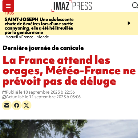
19:05
20:44
SAINT-JOSEPH
Une adolescente
À RETENIR CE SOIR
G
chute de 6 mètres lors d'une sortie
rouée de coups, cycliste,
cannyoning, elle a été hélitreuillée
personne disparue et c
par la gendarmerie
para-natation
Accueil
France - Monde
Dernière journée de canicule
La France attend les
orages, Météo-France ne
prévoit pas de déluge
Publié le 10 septembre 2023 à 22:56
Actualisé le 11 septembre 2023 à 05:06