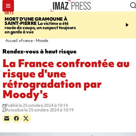
08:13
10:13
MORT D'UNE GRAMOUNE À
ROUTE DE LA MONT
SAINT-PIERRE
La victime a été
cycliste évacué en urge
rouée de coups, un suspect toujours
après une collision avec
en garde à vue
Accueil
France - Monde
Rendez-vous à haut risque
La France confrontée au
risque d'une
rétrogradation par
Moody's
Publié le 25 octobre 2024 à 10:14
Actualisé le 25 octobre 2024 à 10:19