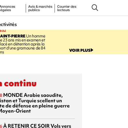
Annonces
Avis & marchés
Courrier des
légales
publics
lecteurs
ectivités
6:32
AINT-PIERRE
Un homme
e 23 ans mis en examen et
lacé en détention après la
ort d'une gramoune de 84
VOIR PLUS
ns
 continu
MONDE
Arabie saoudite,
8
istan et Turquie scellent un
te de défense en pleine guerre
Moyen-Orient
À RETENIR CE SOIR
Vols vers
6