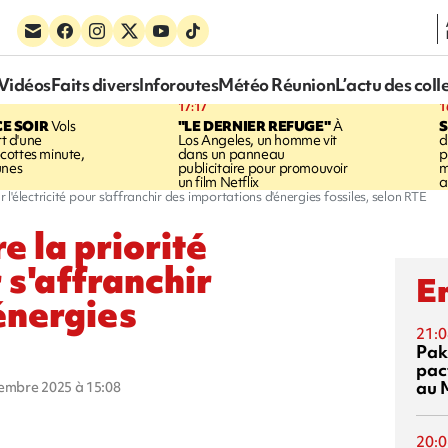
Vidéos
Faits divers
Inforoutes
Météo Réunion
L’actu des coll
17:17
1
CE SOIR
Vols
"LE DERNIER REFUGE"
À
S
rt d'une
Los Angeles, un homme vit
d
cottes minute,
dans un panneau
p
unes
publicitaire pour promouvoir
m
un film Netflix
a
r l'électricité pour s'affranchir des importations d'énergies fossiles, selon RTE
e la priorité
r s'affranchir
En
énergies
21:0
Pak
pac
au 
cembre 2025 à 15:08
20:0