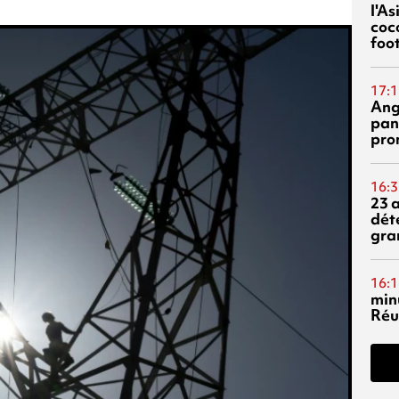
l'A
coc
foo
17:1
Ang
pan
pro
16:3
23 
dét
gra
16:1
min
Réu