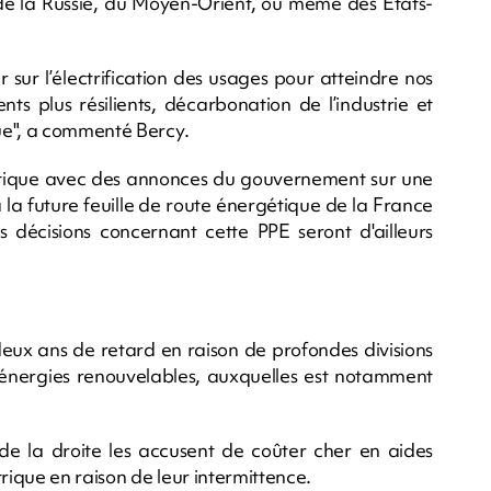
s de la Russie, du Moyen-Orient, ou même des Etats-
 sur l’électrification des usages pour atteindre nos
nts plus résilients, décarbonation de l’industrie et
ue", a commenté Bercy.
litique avec des annonces du gouvernement sur une
à la future feuille de route énergétique de la France
s décisions concernant cette PPE seront d'ailleurs
deux ans de retard en raison de profondes divisions
t énergies renouvelables, auxquelles est notamment
 de la droite les accusent de coûter cher en aides
rique en raison de leur intermittence.