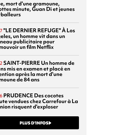
sie, mort d'une gramoune,
ottes minute, Guan Di et jeunes
tballeurs
"LE DERNIER REFUGE"
À Los
7
eles, un homme vit dans un
neau publicitaire pour
mouvoir un film Netflix
SAINT-PIERRE
Un homme de
2
ans mis en examen et placé en
ention après la mort d'une
moune de 84 ans
PRUDENCE
Des cocotes
6
ute vendues chez Carrefour à La
nion risquent d'exploser
PLUS D’INFOS