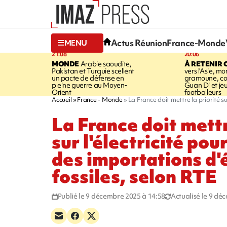
Actus Réunion
France-Monde
MENU
21:08
20:06
MONDE
Arabie saoudite,
À RETENIR 
Pakistan et Turquie scellent
vers l'Asie, mo
un pacte de défense en
gramoune, co
pleine guerre au Moyen-
Guan Di et je
Orient
footballeurs
Accueil
France - Monde
La France doit mettre la priorité su
La France doit mettr
sur l'électricité pou
des importations d'
fossiles, selon RTE
Publié le 9 décembre 2025 à 14:58
Actualisé le 9 dé