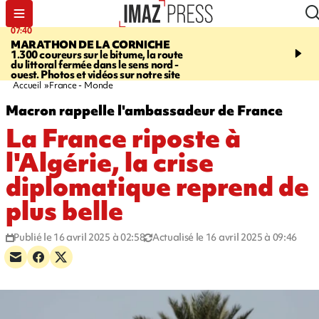
07:40
10:33
MARATHON DE LA CORNICHE
ASSOCIATIONS
Protec
1.300 coureurs sur le bitume, la route
l’enfance - une nouvelle
du littoral fermée dans le sens nord -
Stop VIF organisée à La
ouest. Photos et vidéos sur notre site
Accueil
France - Monde
Macron rappelle l'ambassadeur de France
La France riposte à
l'Algérie, la crise
diplomatique reprend de
plus belle
Publié le 16 avril 2025 à 02:58
Actualisé le 16 avril 2025 à 09:46