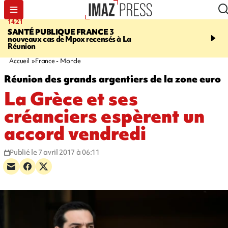
14:21
16:16
SANTÉ PUBLIQUE FRANCE
3
PRUDENCE
Des cocote
nouveaux cas de Mpox recensés à La
vendues chez Carrefour
Réunion
Réunion risquent d'expl
Accueil
France - Monde
Réunion des grands argentiers de la zone euro
La Grèce et ses
créanciers espèrent un
accord vendredi
Publié le 7 avril 2017 à 06:11