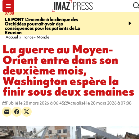
07:08
09:56
LE PORT
L'incendie à la clinique des
VIOLENCES SEXUELL
Orchidées pourrait avoir des
MINEURS
L'association 
conséquences pour les patients de La
judiciaire dénonce une "
Réunion
Darmanin
Accueil
France - Monde
La guerre au Moyen-
Orient entre dans son
deuxième mois,
Washington espère la
finir sous deux semaines
Publié le 28 mars 2026 à 06:45
Actualisé le 28 mars 2026 à 07:08