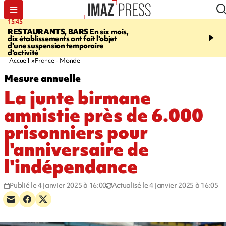
15:45
17:17
RESTAURANTS, BARS
En six mois,
"LE DERNIER REFUG
dix établissements ont fait l'objet
Angeles, un homme vit 
d'une suspension temporaire
panneau publicitaire po
d'activité
promouvoir un film Netf
Accueil
France - Monde
Mesure annuelle
La junte birmane
amnistie près de 6.000
prisonniers pour
l'anniversaire de
l'indépendance
Publié le 4 janvier 2025 à 16:00
Actualisé le 4 janvier 2025 à 16:05