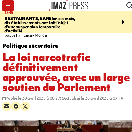
15:45
17:17
RESTAURANTS, BARS
En six mois,
"LE DERNIER REFUG
dix établissements ont fait l'objet
Angeles, un homme vit 
d'une suspension temporaire
panneau publicitaire po
d'activité
promouvoir un film Netf
Accueil
France - Monde
Politique sécuritaire
La loi narcotrafic
définitivement
approuvée, avec un large
soutien du Parlement
Publié le 30 avril 2025 à 08:27
Actualisé le 30 avril 2025 à 09:14