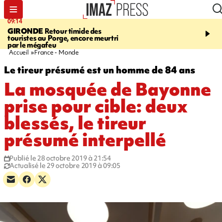
09:14
13:09
GIRONDE
Retour timide des
CONFLIT
Des échanges
touristes au Porge, encore meurtri
font cinq morts en Ukrai
par le mégafeu
Russie
Accueil
France - Monde
Le tireur présumé est un homme de 84 ans
La mosquée de Bayonne
prise pour cible: deux
blessés, le tireur
présumé interpellé
Publié le 28 octobre 2019 à 21:54
Actualisé le 29 octobre 2019 à 09:05