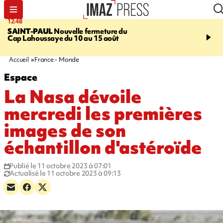
12:48
14:23
SAINT-PAUL
Nouvelle fermeture du
AFRIQUE DU SUD
Aprè
Cap Lahoussaye du 10 au 15 août
massif de migrants, la p
main-d'œuvre dans la na
ciel
Accueil
France - Monde
Espace
La Nasa dévoile
mercredi les premières
images de son
échantillon d'astéroïde
Publié le 11 octobre 2023 à 07:01
Actualisé le 11 octobre 2023 à 09:13