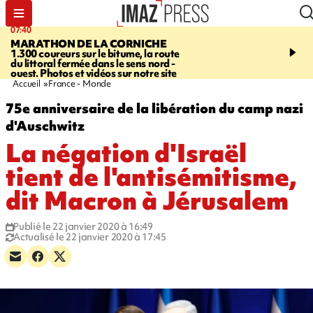
07:40
10:33
MARATHON DE LA CORNICHE
ASSOCIATIONS
Protec
1.300 coureurs sur le bitume, la route
l’enfance - une nouvelle
du littoral fermée dans le sens nord -
Stop VIF organisée à La
ouest. Photos et vidéos sur notre site
Accueil
France - Monde
75e anniversaire de la libération du camp nazi
d'Auschwitz
La négation d'Israël
tient de l'antisémitisme,
dit Macron à Jérusalem
Publié le 22 janvier 2020 à 16:49
Actualisé le 22 janvier 2020 à 17:45