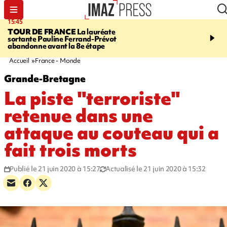
15:45
20:17
TOUR DE FRANCE
La lauréate
À RETENIR CE SOIR
Sé
sortante Pauline Ferrand-Prévot
routière, concours de nou
abandonne avant la 8e étape
du littoral fermée, courr
Darmanin et évacuation
Accueil
France - Monde
Grande-Bretagne
La piste "terroriste"
retenue dans une
attaque au couteau qui a
fait trois morts
Publié le 21 juin 2020 à 15:27
Actualisé le 21 juin 2020 à 15:32