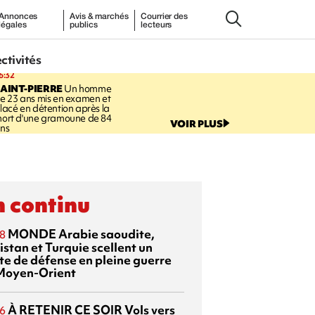
Annonces
Avis & marchés
Courrier des
légales
publics
lecteurs
ectivités
6:32
AINT-PIERRE
Un homme
e 23 ans mis en examen et
lacé en détention après la
ort d'une gramoune de 84
VOIR PLUS
ns
 continu
MONDE
Arabie saoudite,
8
istan et Turquie scellent un
te de défense en pleine guerre
Moyen-Orient
À RETENIR CE SOIR
Vols vers
6