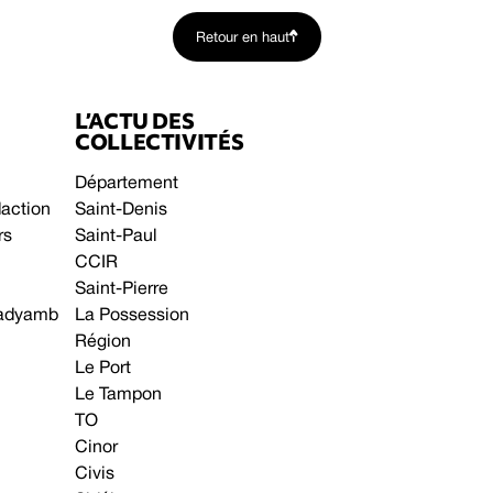
Retour en haut
L’ACTU DES
COLLECTIVITÉS
Département
daction
Saint-Denis
rs
Saint-Paul
CCIR
Saint-Pierre
 gadyamb
La Possession
Région
Le Port
Le Tampon
TO
Cinor
Civis