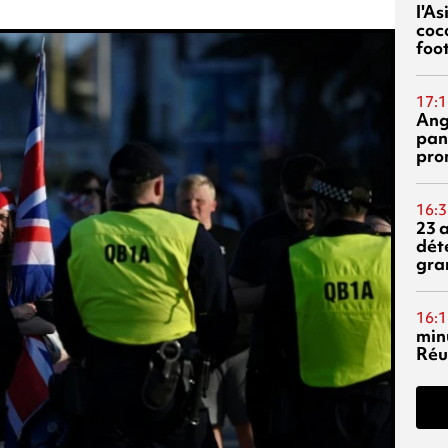
l'A
coc
foo
17:1
Ang
pan
pro
16:3
23 
dét
gra
16:1
min
Réu