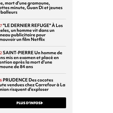
sie, mort d'une gramoune,
ottes minute, Guan Di et jeunes
tballeurs
"LE DERNIER REFUGE"
À Los
7
eles, un homme vit dans un
neau publicitaire pour
mouvoir un film Netflix
SAINT-PIERRE
Un homme de
2
ans mis en examen et placé en
ention après la mort d'une
moune de 84 ans
PRUDENCE
Des cocotes
6
ute vendues chez Carrefour à La
nion risquent d'exploser
PLUS D’INFOS