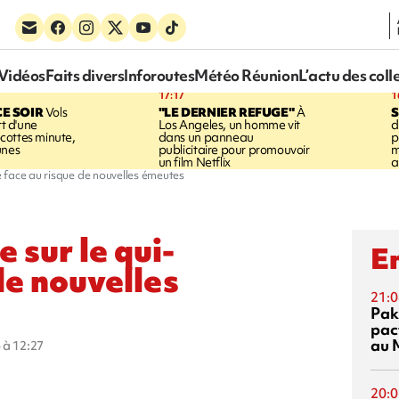
Vidéos
Faits divers
Inforoutes
Météo Réunion
L’actu des coll
17:17
1
CE SOIR
Vols
"LE DERNIER REFUGE"
À
S
rt d'une
Los Angeles, un homme vit
d
cottes minute,
dans un panneau
p
unes
publicitaire pour promouvoir
m
un film Netflix
a
ve face au risque de nouvelles émeutes
 sur le qui-
En
de nouvelles
21:0
Pak
pac
au 
 à 12:27
20:0