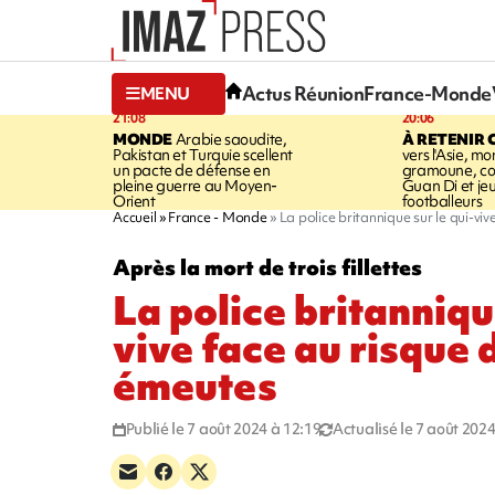
Actus Réunion
France-Monde
MENU
21:08
20:06
MONDE
Arabie saoudite,
À RETENIR 
Pakistan et Turquie scellent
vers l'Asie, mo
un pacte de défense en
gramoune, co
pleine guerre au Moyen-
Guan Di et je
Orient
footballeurs
Accueil
France - Monde
La police britannique sur le qui-vi
Après la mort de trois fillettes
La police britannique
vive face au risque 
émeutes
Publié le 7 août 2024 à 12:19
Actualisé le 7 août 2024