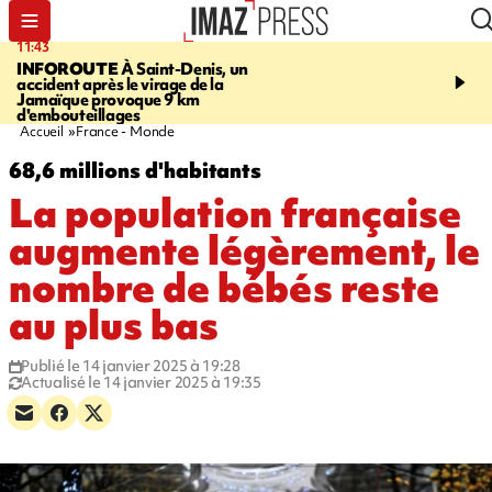
11:43
16:35
INFOROUTE
À Saint-Denis, un
PITON DE LA FOURN
accident après le virage de la
gendarmes évacuent un
Jamaïque provoque 9 km
randonneuse blessée, d
d'embouteillages
conditions météorologiqu
Accueil
France - Monde
68,6 millions d'habitants
La population française
augmente légèrement, le
nombre de bébés reste
au plus bas
Publié le 14 janvier 2025 à 19:28
Actualisé le 14 janvier 2025 à 19:35