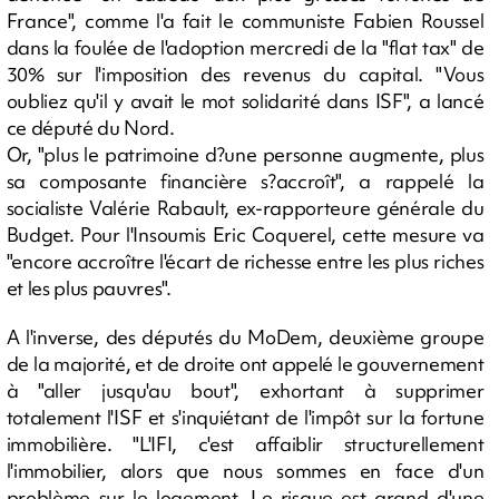
France", comme l'a fait le communiste Fabien Roussel
dans la foulée de l'adoption mercredi de la "flat tax" de
30% sur l'imposition des revenus du capital. "Vous
oubliez qu'il y avait le mot solidarité dans ISF", a lancé
ce député du Nord.
Or, "plus le patrimoine d?une personne augmente, plus
sa composante financière s?accroît", a rappelé la
socialiste Valérie Rabault, ex-rapporteure générale du
Budget. Pour l'Insoumis Eric Coquerel, cette mesure va
"encore accroître l'écart de richesse entre les plus riches
et les plus pauvres".
A l'inverse, des députés du MoDem, deuxième groupe
de la majorité, et de droite ont appelé le gouvernement
à "aller jusqu'au bout", exhortant à supprimer
totalement l'ISF et s'inquiétant de l'impôt sur la fortune
immobilière. "L'IFI, c'est affaiblir structurellement
l'immobilier, alors que nous sommes en face d'un
problème sur le logement. Le risque est grand d'une