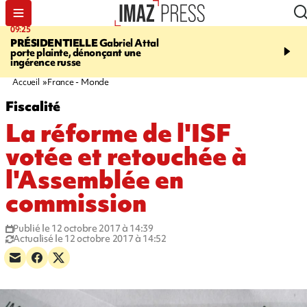
09:25
11:43
PRÉSIDENTIELLE
Gabriel Attal
INFOROUTE
À Saint-D
porte plainte, dénonçant une
accident après le virage 
ingérence russe
Jamaïque provoque 9 
d'embouteillages
Accueil
France - Monde
Fiscalité
La réforme de l'ISF
votée et retouchée à
l'Assemblée en
commission
Publié le 12 octobre 2017 à 14:39
Actualisé le 12 octobre 2017 à 14:52