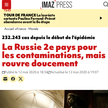
15:45
20:17
TOUR DE FRANCE
La lauréate
À RETENIR CE SOIR
Sé
sortante Pauline Ferrand-Prévot
routière, concours de nou
abandonne avant la 8e étape
du littoral fermée, courr
Darmanin et évacuation
Accueil
France - Monde
232.243 cas depuis le début de l'épidémie
La Russie 2e pays pour
les contaminations, mais
rouvre doucement
Publié le 12 mai 2020 à 18:54
Actualisé le 12 mai 2020 à 19:07