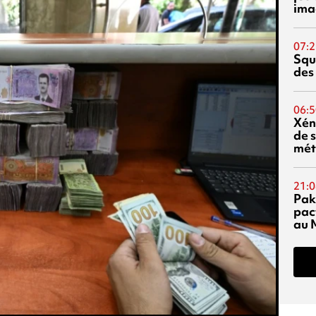
ima
07:2
Squ
des
06:5
Xén
de s
mét
21:0
Pak
pac
au 