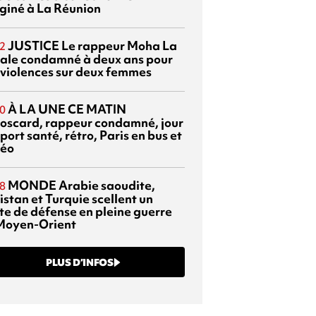
giné à La Réunion
JUSTICE
Le rappeur Moha La
2
ale condamné à deux ans pour
 violences sur deux femmes
À LA UNE CE MATIN
0
oscard, rappeur condamné, jour
port santé, rétro, Paris en bus et
éo
MONDE
Arabie saoudite,
8
istan et Turquie scellent un
te de défense en pleine guerre
Moyen-Orient
PLUS D’INFOS