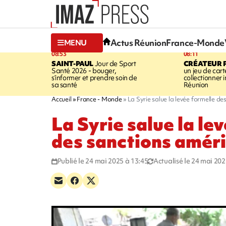
Actus Réunion
France-Monde
MENU
08:53
08:11
SAINT-PAUL
Jour de Sport
CRÉATEUR P
Santé 2026 - bouger,
un jeu de cart
s’informer et prendre soin de
collectionner
sa santé
Réunion
Accueil
France - Monde
La Syrie salue la levée formelle d
La Syrie salue la le
des sanctions amér
Publié le 24 mai 2025 à 13:45
Actualisé le 24 mai 202