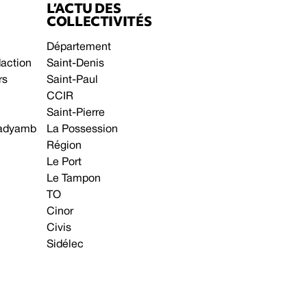
L’ACTU DES
COLLECTIVITÉS
Département
daction
Saint-Denis
rs
Saint-Paul
CCIR
Saint-Pierre
 gadyamb
La Possession
Région
Le Port
Le Tampon
TO
Cinor
Civis
Sidélec