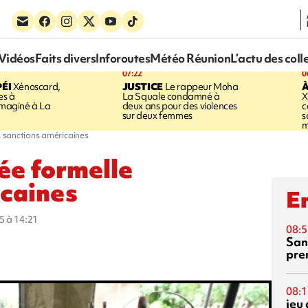
Vidéos
Faits divers
Inforoutes
Météo Réunion
L’actu des coll
07:22
0
ÉI
Xénoscard,
JUSTICE
Le rappeur Moha
À
es à
La Squale condamné à
X
 imaginé à La
deux ans pour des violences
c
sur deux femmes
s
m
es sanctions américaines
vée formelle
icaines
En
5 à 14:21
08:5
San
pre
08:1
jeu 