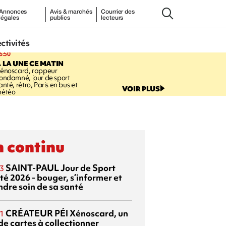
Annonces
Avis & marchés
Courrier des
légales
publics
lecteurs
ectivités
6:50
 LA UNE CE MATIN
énoscard, rappeur
ondamné, jour de sport
anté, rétro, Paris en bus et
VOIR PLUS
étéo
 continu
SAINT-PAUL
Jour de Sport
3
té 2026 - bouger, s’informer et
ndre soin de sa santé
CRÉATEUR PÉI
Xénoscard, un
1
de cartes à collectionner