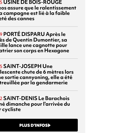
USINE DE BOIS-ROUGE
5
eos assure que le ralentissement
a campagne est lié à la faible
eté des cannes
PORTÉ DISPARU
Après le
9
ès de Quentin Dumontier, sa
ille lance une cagnotte pour
atrier son corps en Hexagone
SAINT-JOSEPH
Une
5
lescente chute de 6 mètres lors
e sortie cannyoning, elle a été
itreuillée par la gendarmerie
SAINT-DENIS
Le Barachois
2
mé dimanche pour l'arrivée du
 cycliste
PLUS D’INFOS