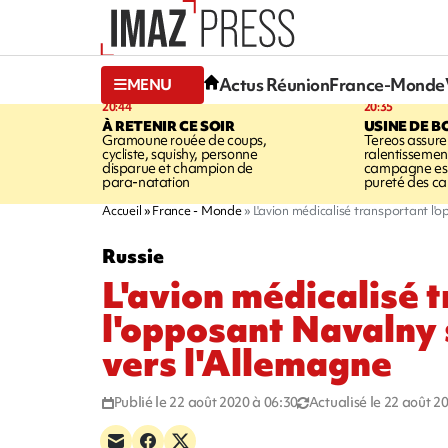
Actus Réunion
France-Monde
MENU
20:44
20:35
À RETENIR CE SOIR
USINE DE B
Gramoune rouée de coups,
Tereos assure
cycliste, squishy, personne
ralentissemen
disparue et champion de
campagne est l
para-natation
pureté des c
Accueil
France - Monde
L'avion médicalisé transportant l'o
Russie
L'avion médicalisé 
l'opposant Navalny 
vers l'Allemagne
Publié le 22 août 2020 à 06:30
Actualisé le 22 août 2