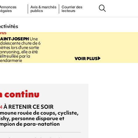
Annonces
Avis & marchés
Courrier des
légales
publics
lecteurs
ectivités
9:05
AINT-JOSEPH
Une
dolescente chute de 6
ètres lors d'une sortie
annyoning, elle a été
élitreuillée par la
VOIR PLUS
endarmerie
 continu
À RETENIR CE SOIR
4
moune rouée de coups, cycliste,
ishy, personne disparue et
mpion de para-natation