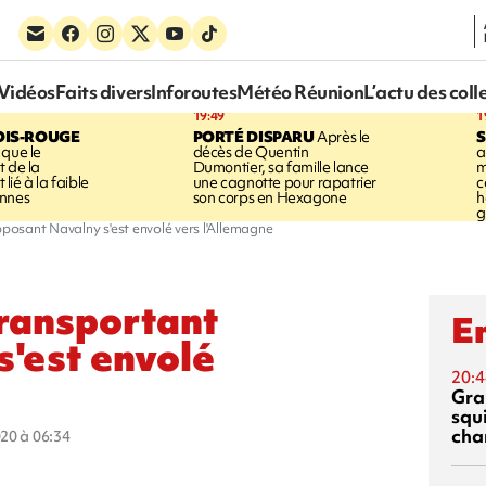
Vidéos
Faits divers
Inforoutes
Météo Réunion
L’actu des coll
19:49
1
OIS-ROUGE
PORTÉ DISPARU
Après le
S
 que le
décès de Quentin
a
t de la
Dumontier, sa famille lance
m
ié à la faible
une cagnotte pour rapatrier
c
annes
son corps en Hexagone
h
g
pposant Navalny s'est envolé vers l'Allemagne
transportant
En
s'est envolé
20:4
Gra
squ
cha
020 à 06:34