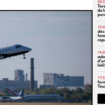
20:3
Ter
de l
pur
19:4
déc
fam
rap
19:0
ado
d'un
hél
17:5
fer
Tour