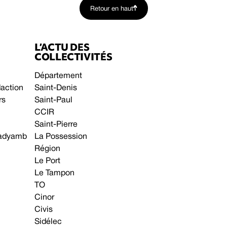
Retour en haut
L’ACTU DES
COLLECTIVITÉS
Département
daction
Saint-Denis
rs
Saint-Paul
CCIR
Saint-Pierre
 gadyamb
La Possession
Région
Le Port
Le Tampon
TO
Cinor
Civis
Sidélec