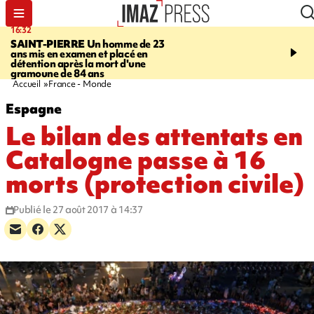
16:32
21:08
SAINT-PIERRE
Un homme de 23
MONDE
Arabie saoudit
ans mis en examen et placé en
et Turquie scellent un p
détention après la mort d'une
défense en pleine guerr
gramoune de 84 ans
Orient
Accueil
France - Monde
Espagne
Le bilan des attentats en
Catalogne passe à 16
morts (protection civile)
Publié le 27 août 2017 à 14:37