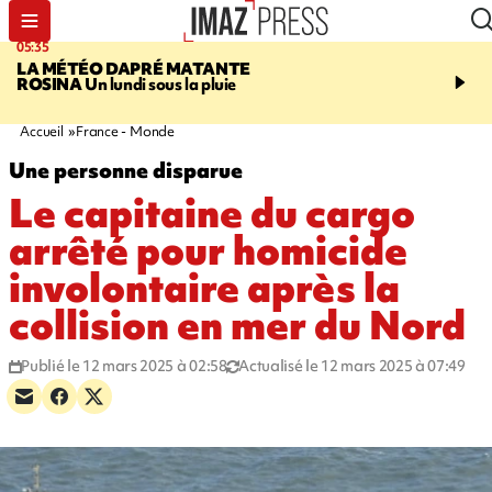
05:35
07:47
LA MÉTÉO DAPRÉ MATANTE
MAYOTTE
Une femme e
ROSINA
Un lundi sous la pluie
ses deux enfants meure
l'incendie de leur maiso
Accueil
France - Monde
Une personne disparue
Le capitaine du cargo
arrêté pour homicide
involontaire après la
collision en mer du Nord
Publié le 12 mars 2025 à 02:58
Actualisé le 12 mars 2025 à 07:49