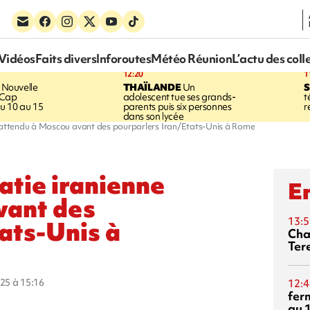
Vidéos
Faits divers
Inforoutes
Météo Réunion
L’actu des coll
12:20
1
Nouvelle
THAÏLANDE
Un
S
 Cap
adolescent tue ses grands-
t
u 10 au 15
parents puis six personnes
r
dans son lycée
e attendu à Moscou avant des pourparlers Iran/Etats-Unis à Rome
atie iranienne
En
vant des
13:5
ats-Unis à
Cha
Ter
025 à 15:16
12:4
fer
au 