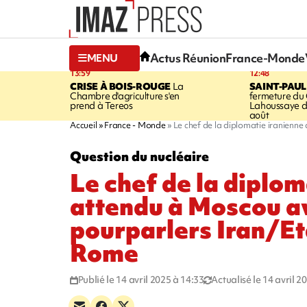
Actus Réunion
France-Monde
MENU
13:59
12:48
CRISE À BOIS-ROUGE
La
SAINT-PAUL
Chambre d'agriculture s'en
fermeture du
prend à Tereos
Lahoussaye d
août
Accueil
France - Monde
Le chef de la diplomatie iranienn
Question du nucléaire
Le chef de la diplom
attendu à Moscou a
pourparlers Iran/Et
Rome
Publié le 14 avril 2025 à 14:33
Actualisé le 14 avril 2