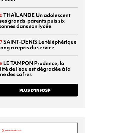
THAÏLANDE
Un adolescent
0
 ses grands-parents puis six
sonnes dans son lycée
SAINT-DENIS
Le téléphérique
7
ang a repris du service
LE TAMPON
Prudence, la
8
ité de l'eau est dégradée à la
ine des cafres
PLUS D’INFOS