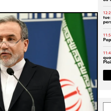
12:2
tue
per
11:5
Pap
11:4
qual
Pla