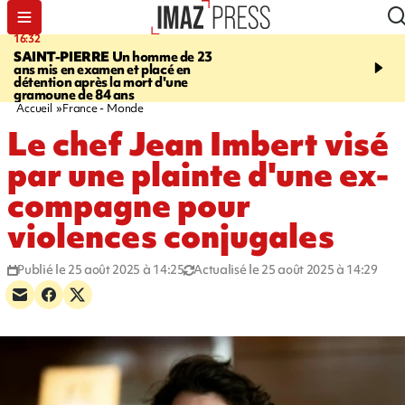
16:32
21:08
SAINT-PIERRE
Un homme de 23
MONDE
Arabie saoudit
ans mis en examen et placé en
et Turquie scellent un p
détention après la mort d'une
défense en pleine guerr
gramoune de 84 ans
Orient
Accueil
France - Monde
Le chef Jean Imbert visé
par une plainte d'une ex-
compagne pour
violences conjugales
Publié le 25 août 2025 à 14:25
Actualisé le 25 août 2025 à 14:29