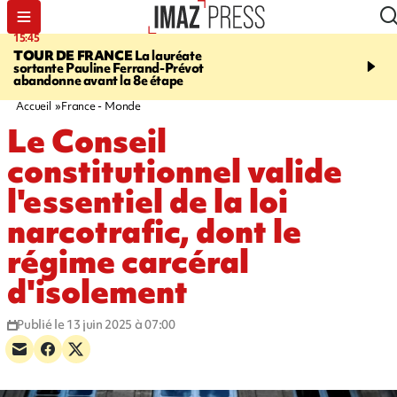
15:45
20:17
TOUR DE FRANCE
La lauréate
À RETENIR CE SOIR
Sé
sortante Pauline Ferrand-Prévot
routière, concours de nou
abandonne avant la 8e étape
du littoral fermée, courr
Darmanin et évacuation
Accueil
France - Monde
Le Conseil
constitutionnel valide
l'essentiel de la loi
narcotrafic, dont le
régime carcéral
d'isolement
Publié le 13 juin 2025 à 07:00